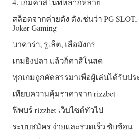
4. เกมคาสิโนที่หลากหลาย
สล็อตจากค่ายดัง ดังเช่นว่า PG SLOT,
Joker Gaming
บาคาร่า, รูเล็ต, เสือมังกร
เกมยิงปลา แล้วก็คาสิโนสด
ทุกเกมถูกคัดสรรมาเพื่อผู้เล่นได้รับประ
เทียบความคุ้มราคาจาก rizzbet
ฟีพบร์ rizzbet เว็บไซต์ทั่วไป
ระบบสมัคร ง่ายและรวดเร็ว ซับซ้อน