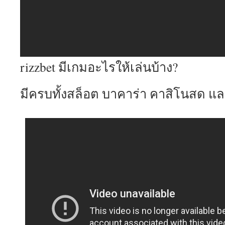
rizzbet มีเกมอะไรให้เล่นบ้าง?
มีครบทั้งสล็อต บาคาร่า คาสิโนสด แล