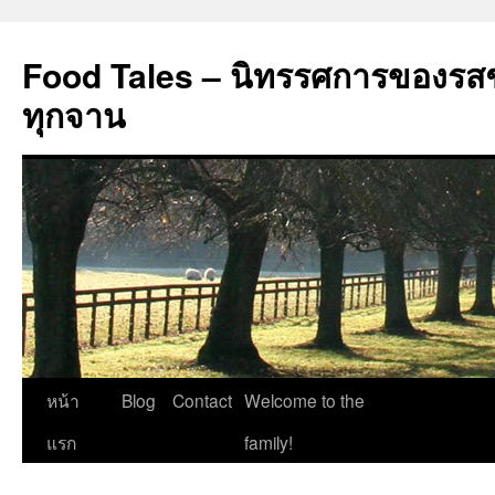
Food Tales – นิทรรศการของรสช
ทุกจาน
ข้าม
หน้า
Blog
Contact
Welcome to the
ไป
แรก
family!
ยัง