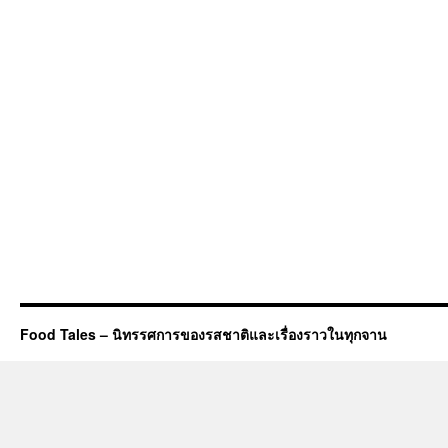
Food Tales – นิทรรศการของรสชาติและเรื่องราวในทุกจาน