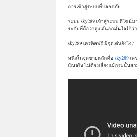
การเข้าสู่ระบบที่ปลอดภัย
ระบบ sky289 เข้าสู่ระบบ ดีไซน์
ระดับที่ถือว่าสูง มั่นอกมั่นใจได้
sky289 เครดิตฟรี มีจุดเด่นยังไง?
หนึ่งในจุดขายหลักคือ
sky289
เคร
เงินจริง ไม่ต้องเสี่ยงแม้กระนั้น