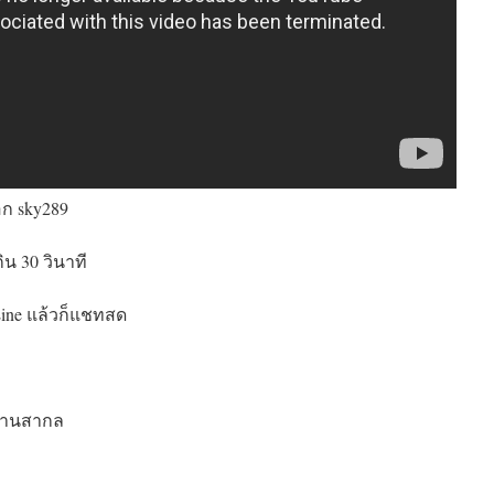
ก sky289
น 30 วินาที
Line แล้วก็แชทสด
ฐานสากล