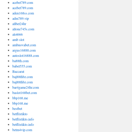
acebet789.com
acebet789.com
aden168ss.com
adm789.vip
allbet24hr
allone745s.com
alot666
amb slot
ambnovabet.com
argus16888.com
autoslot16888.com
ba88th.com
babet555.com
Baccarat
baj88thbz.com
baj88thbz.com
bar4game24hr.com
baslot168bet.com
bbp168.me
bbp168.me
bestbet
betflixtikto
betflixtikto.info
betflixtikto.info
betm4vip.com