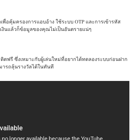
มาเพื่อคุ้มครองการแอบอ้าง ใช้ระบบ OTP และการเข้ารหัส
ว่าเงินแล้วก็ข้อมูลของคุณไม่เป็นอันตรายแน่ๆ
ดิตฟรี ซึ่งเหมาะกับผู้เล่นใหม่ที่อยากได้ทดลองระบบก่อนฝาก
สามารถลุ้นรางวัลได้ในทันที