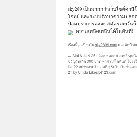
sky289 เป็นมากกว่าเว็บไซต์คาสิ
โจทย์ และระบบรักษาความปลอดภัยท
ป้อมปราการคงจะ สมัครเลยวันนี้ที่
ความเพลิดเพลินได้ในทันที!
เรื่องนี้ถูกเขียนใน
sky2899.com
และติดป้าย
←
Slot 6 JUN 25 สล็อต ทดลองเล่นฟรี ทุนน
ขวัญวันเกิด 300 บาท ทำกำไรได้ทันที โปร่งใส
live22 อย่าพลาดโอกาสดี ๆ รับโปรโมชั่นและ
21 by Cinda Likeslot123.com