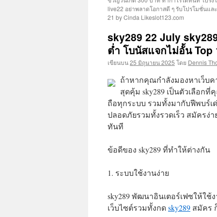
live22 อย่าพลาดโอกาสดี ๆ รับโปรโมชั่นและ
เนื้อหา
21 by Cinda Likeslot123.com
sky289 22 July sky289 สม
ต่ำ โบนัสแจกไม่อั้น Top
เขียนบน
25 มิถุนายน 2025
โดย
Dennis Th
ถ้าหากคุณกำลังมองหาเว็บคาส
สุดคุ้ม sky289 เป็นตัวเลือกท
ถือทุกระบบ รวมทั้งมากับฟีพบร์เด่
ปลอดภัยรวมทั้งรวดเร็ว สมัครง่ายเ
ทันที
ข้อดีของ sky289 ที่ทำให้ต่างกัน
1. ระบบใช้งานง่าย
sky289 พัฒนาอินเตอร์เฟซให้ใช้งา
เว็บไซต์รวมทั้งกด
sky289
สมัคร ก