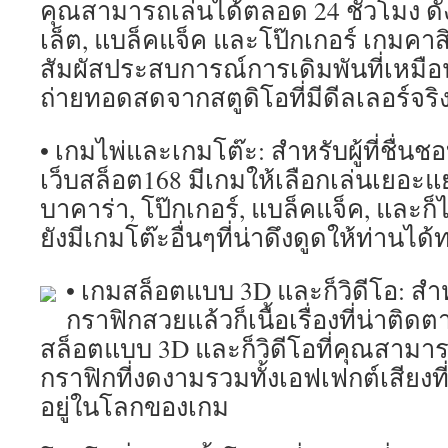
คุณสามารถเล่นได้ตลอด 24 ชั่วโมง ดังเ
เล็ต, แบล็คแจ็ค และโป๊กเกอร์ เกมคา
สัมผัสประสบการณ์การเดิมพันที่เหมือ
ถ่ายทอดสดจากสตูดิโอที่มีดีลเลอร์จริ
• เกมไพ่และเกมโต๊ะ: สำหรับผู้ที่ชื่
เว็บสล็อต168 มีเกมให้เลือกเล่นเยอะแ
บาคาร่า, โป๊กเกอร์, แบล็คแจ็ค, และก
ยังมีเกมโต๊ะอื่นๆที่น่าดึงดูดให้ท่านได
• เกมสล็อตแบบ 3D และก็วิดีโอ: สำหรับ
กราฟิกสวยแล้วก็เนื้อเรื่องที่น่าติด
สล็อตแบบ 3D และก็วิดีโอที่คุณสามารถ
กราฟิกที่งดงามรวมทั้งเอฟเฟกต์เสียงที่
อยู่ในโลกของเกม