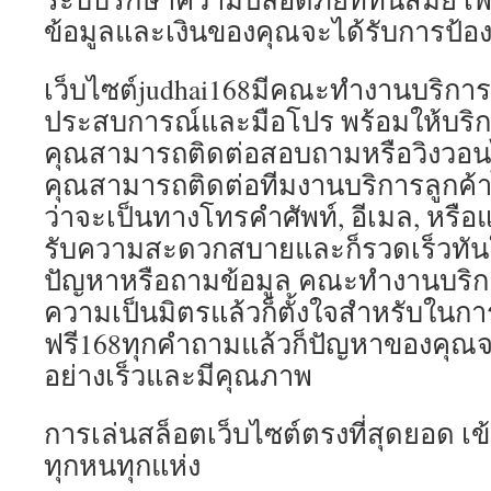
ข้อมูลและเงินของคุณจะได้รับการป้อง
เว็บไซต์judhai168มีคณะทำงานบริการลู
ประสบการณ์และมือโปร พร้อมให้บริก
คุณสามารถติดต่อสอบถามหรือวิงวอนได
คุณสามารถติดต่อทีมงานบริการลูกค้
ว่าจะเป็นทางโทรคำศัพท์, อีเมล, หรื
รับความสะดวกสบายและก็รวดเร็วทัน
ปัญหาหรือถามข้อมูล คณะทำงานบริกา
ความเป็นมิตรแล้วก็ตั้งใจสำหรับในกา
ฟรี168ทุกคำถามแล้วก็ปัญหาของคุณจ
อย่างเร็วและมีคุณภาพ
การเล่นสล็อตเว็บไซต์ตรงที่สุดยอด เข
ทุกหนทุกแห่ง