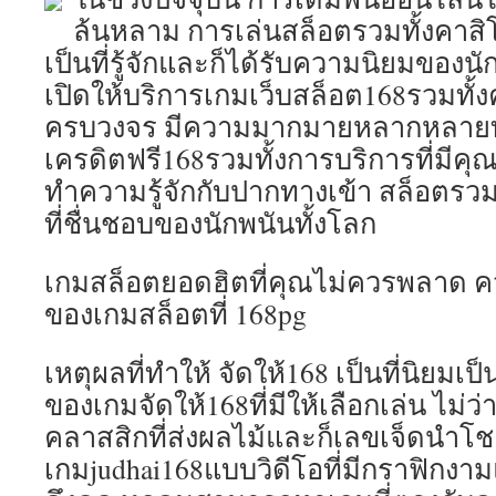
ล้นหลาม การเล่นสล็อตรวมทั้งคาส
เป็นที่รู้จักและก็ได้รับความนิยมของน
เปิดให้บริการเกมเว็บสล็อต168รวมทั
ครบวงจร มีความมากมายหลากหลายทั้
เครดิตฟรี168รวมทั้งการบริการที่มีคุ
ทำความรู้จักกับปากทางเข้า สล็อตรวม
ที่ชื่นชอบของนักพนันทั้งโลก
เกมสล็อตยอดฮิตที่คุณไม่ควรพลาด
ของเกมสล็อตที่ 168pg
เหตุผลที่ทำให้ จัดให้168 เป็นที่นิย
ของเกมจัดให้168ที่มีให้เลือกเล่น ไม่
คลาสสิกที่ส่งผลไม้และก็เลขเจ็ดนำโช
เกมjudhai168แบบวิดีโอที่มีกราฟิกงามและ