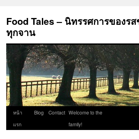
Food Tales – นิทรรศการของรสช
ทุกจาน
ข้าม
หน้า
Blog
Contact
Welcome to the
ไป
แรก
family!
ยัง