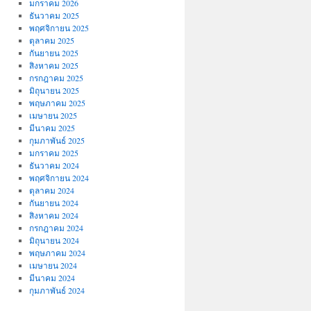
มกราคม 2026
ธันวาคม 2025
พฤศจิกายน 2025
ตุลาคม 2025
กันยายน 2025
สิงหาคม 2025
กรกฎาคม 2025
มิถุนายน 2025
พฤษภาคม 2025
เมษายน 2025
มีนาคม 2025
กุมภาพันธ์ 2025
มกราคม 2025
ธันวาคม 2024
พฤศจิกายน 2024
ตุลาคม 2024
กันยายน 2024
สิงหาคม 2024
กรกฎาคม 2024
มิถุนายน 2024
พฤษภาคม 2024
เมษายน 2024
มีนาคม 2024
กุมภาพันธ์ 2024