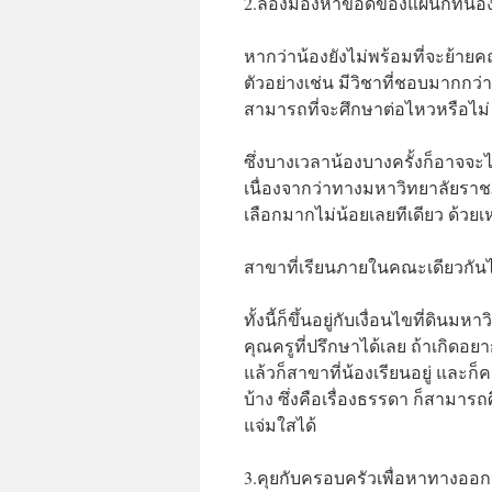
2.ลองมองหาข้อดีของแผนกที่น้องเ
หากว่าน้องยังไม่พร้อมที่จะย้ายค
ตัวอย่างเช่น มีวิชาที่ชอบมากกว
สามารถที่จะศึกษาต่อไหวหรือไม่
ซึ่งบางเวลาน้องบางครั้งก็อาจจะไ
เนื่องจากว่าทางมหาวิทยาลัยรา
เลือกมากไม่น้อยเลยทีเดียว ด้วยเห
สาขาที่เรียนภายในคณะเดียวกันไ
ทั้งนี้ก็ขึ้นอยู่กับเงื่อนไขที่ด
คุณครูที่ปรึกษาได้เลย ถ้าเกิดอ
แล้วก็สาขาที่น้องเรียนอยู่ และก็
บ้าง ซึ่งคือเรื่องธรรดา ก็สามา
แจ่มใสได้
3.คุยกับครอบครัวเพื่อหาทางออก