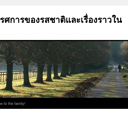
รรศการของรสชาติและเรื่องราวใน
 to the family!