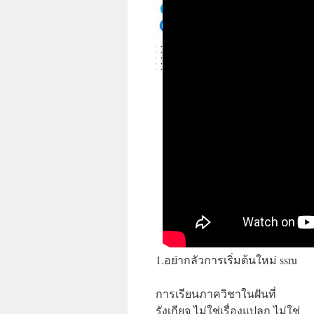
1.อย่ากลัวการเริ่มต้นใหม่ ssru
การเรียนภาควิชาในฝันที่
รังเกียจ ไม่ใช่เรื่องแปลก ไม่ใช่