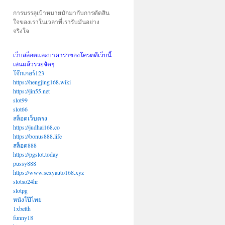
การบรรลุเป้าหมายมักมากับการตัดสิน
ใจของเราในเวลาที่เรารับมันอย่าง
จริงใจ
เว็บสล็อตและบาคาร่าของโครตดีเว็บนี้
เล่นแล้วรวยจัดๆ
โจ๊กเกอร์123
https://hengjing168.wiki
https://jin55.net
slot99
slot66
สล็อตเว็บตรง
https://judhai168.co
https://bonus888.life
สล็อต888
https://pgslot.today
pussy888
https://www.sexyauto168.xyz
slotxo24hr
slotpg
หนังโป๊ไทย
1xbetth
funny18