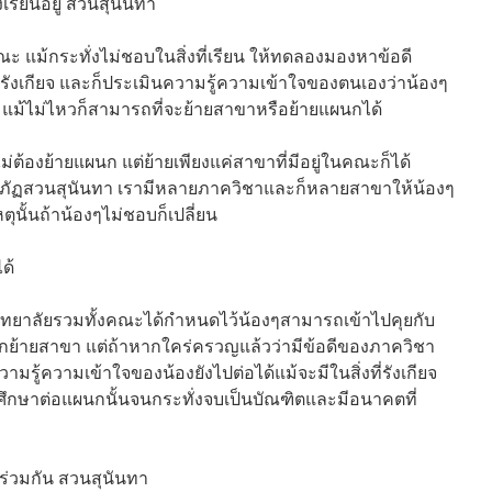
รียนอยู่ สวนสุนันทา
ณะ แม้กระทั่งไม่ชอบในสิ่งที่เรียน ให้ทดลองมองหาข้อดี
่ารังเกียจ และก็ประเมินความรู้ความเข้าใจของตนเองว่าน้องๆ
 แม้ไม่ไหวก็สามารถที่จะย้ายสาขาหรือย้ายแผนกได้
ม่ต้องย้ายแผนก แต่ย้ายเพียงแค่สาขาที่มีอยู่ในคณะก็ได้
ชภัฏสวนสุนันทา เรามีหลายภาควิชาและก็หลายสาขาให้น้องๆ
ตุนั้นถ้าน้องๆไม่ชอบก็เปลี่ยน
ด้
ินมหาวิทยาลัยรวมทั้งคณะได้กำหนดไว้น้องๆสามารถเข้าไปคุยกับ
ยากย้ายสาขา แต่ถ้าหากใคร่ครวญแล้วว่ามีข้อดีของภาควิชา
ความรู้ความเข้าใจของน้องยังไปต่อได้แม้จะมีในสิ่งที่รังเกียจ
รถศึกษาต่อแผนกนั้นจนกระทั่งจบเป็นบัณฑิตและมีอนาคตที่
ร่วมกัน สวนสุนันทา