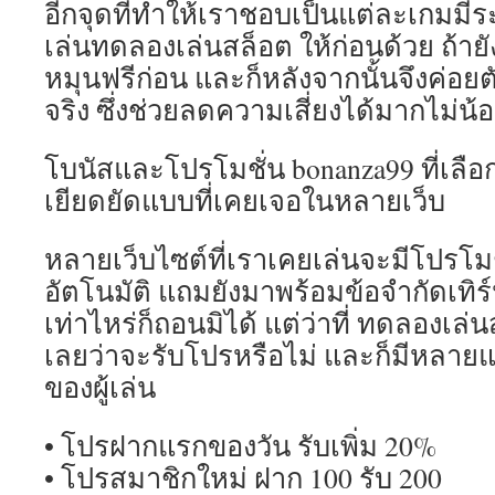
อีกจุดที่ทำให้เราชอบเป็นแต่ละเกมม
เล่นทดลองเล่นสล็อต ให้ก่อนด้วย ถ้าย
หมุนฟรีก่อน และก็หลังจากนั้นจึงค่อยต
จริง ซึ่งช่วยลดความเสี่ยงได้มากไม่น้
โบนัสและโปรโมชั่น bonanza99 ที่เลือ
เยียดยัดแบบที่เคยเจอในหลายเว็บ
หลายเว็บไซต์ที่เราเคยเล่นจะมีโปรโมชั
อัตโนมัติ แถมยังมาพร้อมข้อจำกัดเทิร
เท่าไหร่ก็ถอนมิได้ แต่ว่าที่ ทดลองเล่
เลยว่าจะรับโปรหรือไม่ และก็มีหลาย
ของผู้เล่น
• โปรฝากแรกของวัน รับเพิ่ม 20%
• โปรสมาชิกใหม่ ฝาก 100 รับ 200