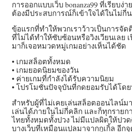
การออกแบบเว็บ bonanza99 ที่เรียบง่าย
ต้องมีประสบการณ์ก็เข้าใจได้ในไม่กี่น
ข้อแรกที่ทำให้พวกเราว้าวเป็นการจัดต
ที่ไม่ได้ทำให้ซับซ้อนหรือวิงเวียนเลย 
มาก็เจอหมวดหมู่เกมอย่างเห็นได้ชัด
• เกมสล็อตทั้งหมด
• เกมยอดนิยมของวัน
• ค่ายเกมที่กำลังได้รับความนิยม
• โปรโมชั่นปัจจุบันที่กดยอมรับได้โดย
สำหรับผู้ที่ไม่เคยเล่นสล็อตออนไลน์ม
เล่นได้ภายในไม่กี่คลิก และก็ทุกราย
ไทยทั้งหมดทั้งปวง ไม่มีแปลผิดให้ปว
บางเว็บที่เหมือนแปลมาจากกูเกิ้ล อีก