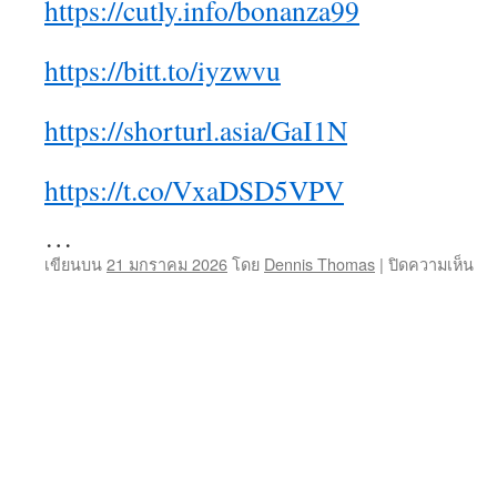
https://cutly.info/bonanza99
https://bitt.to/iyzwvu
https://shorturl.asia/GaI1N
https://t.co/VxaDSD5VPV
…
บน
เขียนบน
21 มกราคม 2026
โดย
Dennis Thomas
|
ปิดความเห็น
ทด
เล่
สล็
เว็บ
ใหญ
แน
สล็
น่า
เล่
พร้