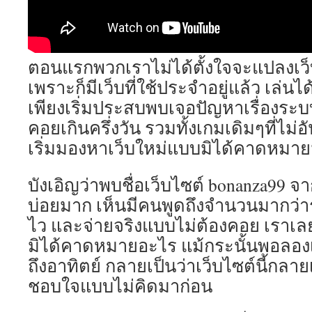
ตอนแรกพวกเราไม่ได้ตั้งใจจะแปลงเว็
เพราะก็มีเว็บที่ใช้ประจำอยู่แล้ว เล่นได
เพียงเริ่มประสบพบเจอปัญหาเรื่องระ
คอยเกินครึ่งวัน รวมทั้งเกมเดิมๆที่ไม่
เริ่มมองหาเว็บใหม่แบบมิได้คาดหมา
บังเอิญว่าพบชื่อเว็บไซต์ bonanza99 จา
บ่อยมาก เห็นมีคนพูดถึงจำนวนมากว่า
ไว และจ่ายจริงแบบไม่ต้องคอย เรา
มิได้คาดหมายอะไร แม้กระนั้นพอลองเ
ถึงอาทิตย์ กลายเป็นว่าเว็บไซต์นี้กลายเ
ชอบใจแบบไม่คิดมาก่อน