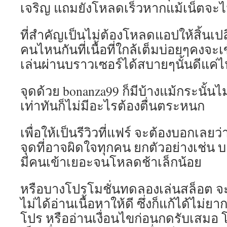
เจริญ แถมยังโหลดเร็วหากแม้เน็ตจะไ
ที่สำคัญเป็นไม่ต้องโหลดแอปให้สิ้นเป
คนไหนกันที่เนื้อที่ใกล้เต็มบ่อยๆคงจะเข
เล่นผ่านบราวเซอร์ได้สบายๆนั้นดีแค่
จุดด้วย bonanza99 ก็มีบ้างแม้กระนั้นไ
เท่าทันก็ไม่มีอะไรต้องตื่นตระหนก
เพื่อให้เป็นรีวิวที่แฟร์ จะต้องบอกเลยว
จุดที่อาจผิดใจทุกคน ยกตัวอย่างเช่น
มีคนเข้าเยอะจนโหลดช้าเล็กน้อย
หรือบางโปรโมชั่นทดลองเล่นสล็อต จะมี
ไม่ได้อ่านเนื้อหาให้ดี ซึ่งก็แก้ได้ไม่ยา
โปร หรืออ่านเงื่อนไขก่อนกดรับเสมอ 