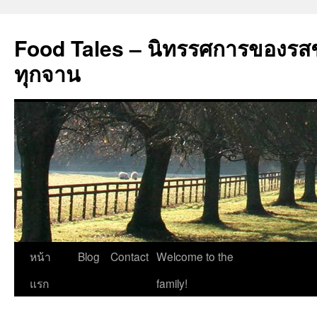
Food Tales – นิทรรศการของรสช
ทุกจาน
ข้าม
หน้า
Blog
Contact
Welcome to the
ไป
แรก
family!
ยัง