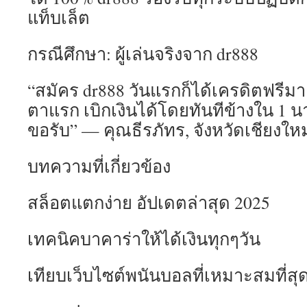
แท็บเล็ต
กรณีศึกษา: ผู้เล่นจริงจาก dr888
“สมัคร dr888 วันแรกก็ได้เครดิตฟรีมา
ตาแรก เบิกเงินได้โดยทันทีข้างใน 1 
ขอรับ” — คุณธีรภัทร, จังหวัดเชียงใหม
บทความที่เกี่ยวข้อง
สล็อตแตกง่าย อัปเดตล่าสุด 2025
เทคนิคบาคาร่าให้ได้เงินทุกๆวัน
เทียบเว็บไซต์พนันบอลที่เหมาะสมที่สุ