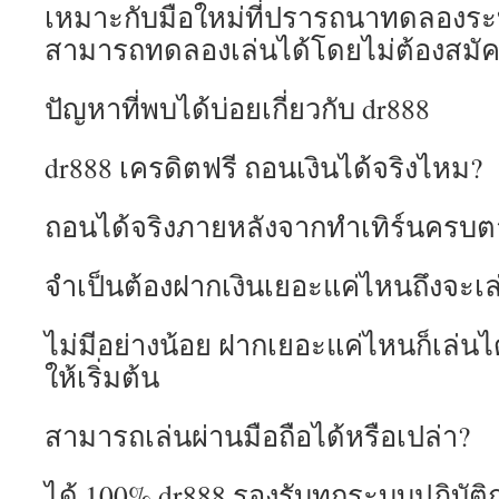
เหมาะกับมือใหม่ที่ปรารถนาทดลองระบ
สามารถทดลองเล่นได้โดยไม่ต้องสมั
ปัญหาที่พบได้บ่อยเกี่ยวกับ dr888
dr888 เครดิตฟรี ถอนเงินได้จริงไหม?
ถอนได้จริงภายหลังจากทำเทิร์นคร
จำเป็นต้องฝากเงินเยอะแค่ไหนถึงจะเล
ไม่มีอย่างน้อย ฝากเยอะแค่ไหนก็เล่นได
ให้เริ่มต้น
สามารถเล่นผ่านมือถือได้หรือเปล่า?
ได้ 100% dr888 รองรับทุกระบบปฏิบัติก