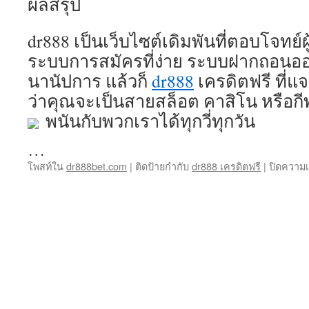
ผลสรุป
dr888 เป็นเว็บไซต์เดิมพันที่ตอบโจทย์ผู้
ระบบการสมัครที่ง่าย ระบบฝากถอนออ
นานัปการ แล้วก็
dr888
เครดิตฟรี ที่แจ
ว่าคุณจะเป็นสายสล็อต คาสิโน หรือก
พนันกับพวกเราได้ทุกวี่ทุกวัน
…
โพสท์ใน
dr888bet.com
|
ติดป้ายกำกับ
dr888 เครดิตฟรี
|
ปิดความเ