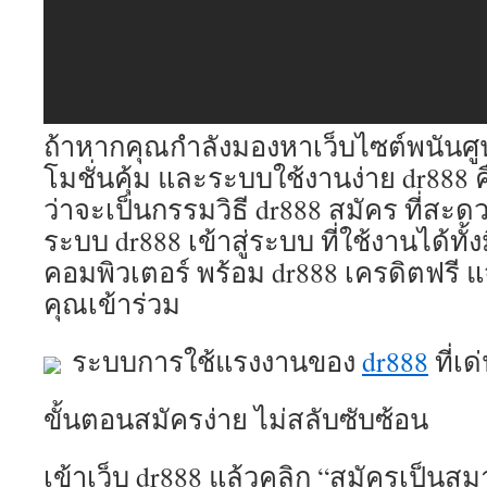
ถ้าหากคุณกำลังมองหาเว็บไซต์พนันศ
โมชั่นคุ้ม และระบบใช้งานง่าย dr888 
ว่าจะเป็นกรรมวิธี dr888 สมัคร ที่สะดว
ระบบ dr888 เข้าสู่ระบบ ที่ใช้งานได้ทั้ง
คอมพิวเตอร์ พร้อม dr888 เครดิตฟรี แจ
คุณเข้าร่วม
ระบบการใช้แรงงานของ
dr888
ที่เด
ขั้นตอนสมัครง่าย ไม่สลับซับซ้อน
เข้าเว็บ dr888 แล้วคลิก “สมัครเป็นสม