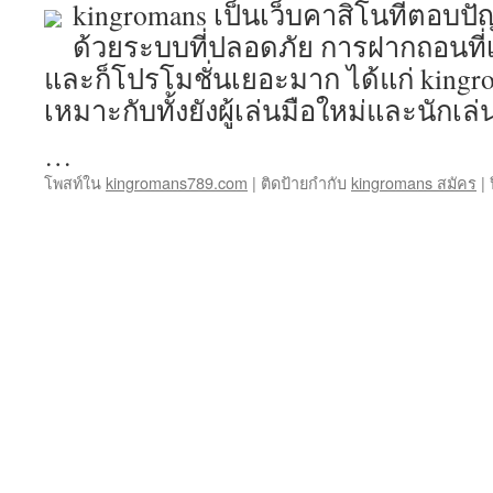
kingromans เป็นเว็บคาสิโนที่ตอบปั
ด้วยระบบที่ปลอดภัย การฝากถอนที่เ
และก็โปรโมชั่นเยอะมาก ได้แก่ kingr
เหมาะกับทั้งยังผู้เล่นมือใหม่และนักเ
…
โพสท์ใน
kingromans789.com
|
ติดป้ายกำกับ
kingromans สมัคร
|