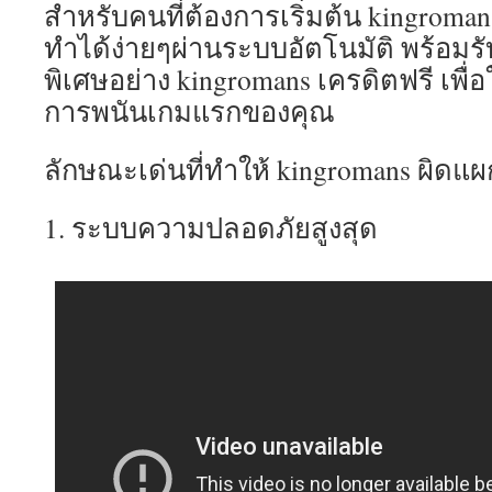
สำหรับคนที่ต้องการเริ่มต้น kingrom
ทำได้ง่ายๆผ่านระบบอัตโนมัติ พร้อมรั
พิเศษอย่าง kingromans เครดิตฟรี เพื่
การพนันเกมแรกของคุณ
ลักษณะเด่นที่ทำให้ kingromans ผิดแ
1. ระบบความปลอดภัยสูงสุด