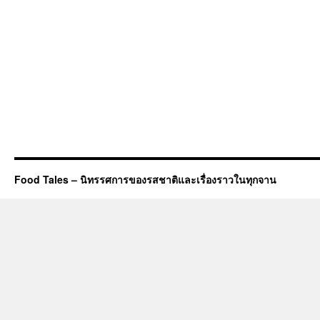
Food Tales – นิทรรศการของรสชาติและเรื่องราวในทุกจาน