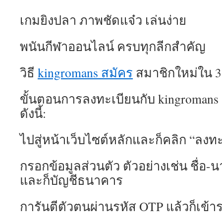
เกมยิงปลา ภาพชัดแจ๋ว เล่นง่าย
พนันกีฬาออนไลน์ ครบทุกลีกสำคัญ
วิธี
kingromans สมัคร
สมาชิกใหม่ใน 3
ขั้นตอนการลงทะเบียนกับ kingroman
ดังนี้:
ไปสู่หน้าเว็บไซต์หลักและก็คลิก “ลงท
กรอกข้อมูลส่วนตัว ตัวอย่างเช่น ชื่อ-
และก็บัญชีธนาคาร
การันตีตัวตนผ่านรหัส OTP แล้วก็เข้