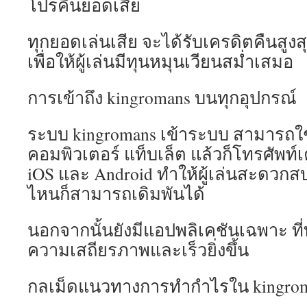
โปรคืนยอดเสีย
ทุกยอดเล่นเสีย จะได้รับเครดิตคืนสูงส
เพื่อให้ผู้เล่นมีทุนหมุนเวียนสม่ำเสมอ
การเข้าถึง kingromans บนทุกอุปกรณ์
ระบบ kingromans เข้าระบบ สามารถใช้
คอมพิวเตอร์ แท็บเล็ต แล้วก็โทรศัพท์เคล
iOS และ Android ทำให้ผู้เล่นสะดวกสบาย
ไหนก็สามารถเดิมพันได้
นอกจากนั้นยังมีแอปพลิเคชันเฉพาะ ที่
ความเสถียรภาพและเร็วยิ่งขึ้น
กลเม็ดแนวทางการทำกำไรใน kingro