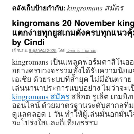
kingromans สมัคร
คลังเก็บป้ายกำกับ:
เนื้อหา
kingromans 20 November king
แตกง่ายทุกยูสเกมดังครบทุกแนวคุ้ม
by Cindi
เขียนบน
9 ตุลาคม 2025
โดย
Dennis Thomas
kingromans เป็นแพลตฟอร์มคาสิโนออน
อย่างครบวงจรรวมทั้งได้รับความนิยมจ
เอเชีย ด้วยระบบที่ล้ำยุค ไม่มีอันตราย
เล่นนานาประการแบบอย่าง ไม่ว่าจะเป
kingromans สมัคร
สล็อต รูเล็ต เกมยิ
ออนไลน์ ด้วยมาตรฐานระดับสากลที
ดูแลตลอด 1 วัน ทำให้ผู้เล่นมั่นอกมั่น
จะโปร่งใสและก็เที่ยงธรรม