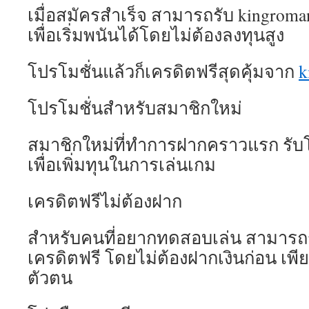
เมื่อสมัครสำเร็จ สามารถรับ kingroman
เพื่อเริ่มพนันได้โดยไม่ต้องลงทุนสูง
โปรโมชั่นแล้วก็เครดิตฟรีสุดคุ้มจาก
k
โปรโมชั่นสำหรับสมาชิกใหม่
สมาชิกใหม่ที่ทำการฝากคราวแรก รับ
เพื่อเพิ่มทุนในการเล่นเกม
เครดิตฟรีไม่ต้องฝาก
สำหรับคนที่อยากทดสอบเล่น สามารถร
เครดิตฟรี โดยไม่ต้องฝากเงินก่อน เพ
ตัวตน