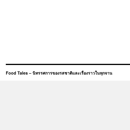
Food Tales – นิทรรศการของรสชาติและเรื่องราวในทุกจาน