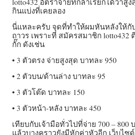
lotto432 อัตราจ่ายที่กล้าเรียกได้ว่า
กินแบ่งที่เคยลอง
นี่แหละครับ จุดที่ทำให้ผมหันหลังให้กั
ถาวร เพราะที่ สมัครสมาชิก lotto432 ต
กั๊ก ดังเช่น
• 3 ตัวตรง จ่ายสูงสุด บาทละ 950
• 2 ตัวบน/ด้านล่าง บาทละ 95
• 3 ตัวโต๊ด บาทละ 150
• 3 ตัวหน้า-หลัง บาทละ 450
เทียบกับเจ้ามือทั่วไปที่จ่าย 700 – 80
แล้วบางคราวยังมีหักค่าหัวอีก เว็บไซต