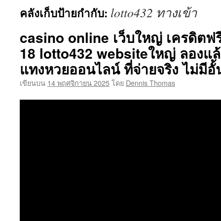
lotto432 ทางเข้า
คลังเก็บป้ายกำกับ:
เนื้อหา
casino online เว็บใหญ่ เครดิตฟ
18 lotto432 websiteใหญ่ ลองแล้วต
แทงหวยออนไลน์ ที่จ่ายจริง ไม่มี
เขียนบน
14 พฤศจิกายน 2025
โดย
Dennis Thomas