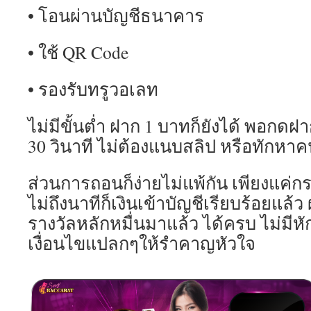
• โอนผ่านบัญชีธนาคาร
• ใช้ QR Code
• รองรับทรูวอเลท
ไม่มีขั้นต่ำ ฝาก 1 บาทก็ยังได้ พอกดฝา
30 วินาที ไม่ต้องแนบสลิป หรือทักหาค
ส่วนการถอนก็ง่ายไม่แพ้กัน เพียงแค
ไม่ถึงนาทีก็เงินเข้าบัญชีเรียบร้อยแล้
รางวัลหลักหมื่นมาแล้ว ได้ครบ ไม่มีหั
เงื่อนไขแปลกๆให้รำคาญหัวใจ