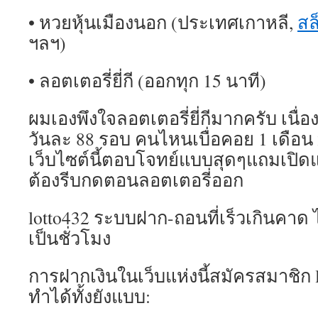
• หวยหุ้นเมืองนอก (ประเทศเกาหลี,
สล
ฯลฯ)
• ลอตเตอรี่ยี่กี (ออกทุก 15 นาที)
ผมเองพึงใจลอตเตอรี่ยี่กีมากครับ เนื่องจ
วันละ 88 รอบ คนไหนเบื่อคอย 1 เดือน
เว็บไซต์นี้ตอบโจทย์แบบสุดๆแถมเปิดแ
ต้องรีบกดตอนลอตเตอรี่ออก
lotto432 ระบบฝาก-ถอนที่เร็วเกินคาด 
เป็นชั่วโมง
การฝากเงินในเว็บแห่งนี้สมัครสมาชิก
ทำได้ทั้งยังแบบ: