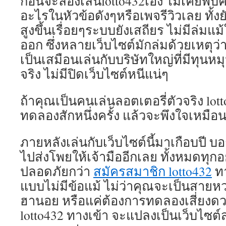
ก่อนจะลองเล่นlotto432เอง ไม่เคยพบคด
อะไรในหัวข้อดังๆหรือเพจรีวิวเลย ทั้งย
สูงขึ้นเรื่อยๆระบบยังเสถียร ไม่มีล่มแม
ออก ซึ่งหลายเว็บไซต์มักล่มด้วยเหตุว่
เป็นเสมือนเล่นกับบริษัทใหญ่ที่มีทุนหมุน
จริง ไม่มีปิดเว็บไซต์หนีแน่ๆ
ถ้าคุณเป็นคนเล่นลอตเตอรี่ตัวจริง lott
ทดลองสักหนึ่งครั้ง แล้วจะพึงใจเหมือ
ภายหลังเล่นกับเว็บไซต์นี้มาเกือบปี 
ไปส่งโพยให้เจ้ามืออีกเลย ทั้งหมดทุกอ
ปลอดภัยกว่า
สมัครสมาชิก lotto432
ทา
แบบไม่มีข้อแม้ ไม่ว่าคุณจะเป็นสายหว
ฮานอย หรือแค่ต้องการทดลองเสี่ยงดวง
lotto432 ทางเข้า จะแปลงเป็นเว็บไซต