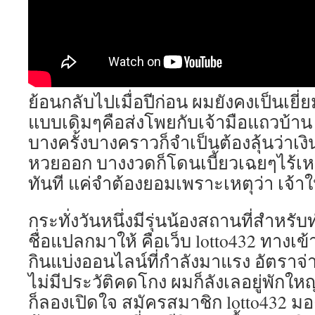
ย้อนกลับไปเมื่อปีก่อน ผมยังคงเป็นเยี่
แบบเดิมๆคือส่งโพยกับเจ้ามือแถวบ้าน มี
บางครั้งบางคราวก็จำเป็นต้องลุ้นว่าเง
หวยออก บางงวดก็โดนเบี้ยวเฉยๆไร้เ
ทันที แค่จำต้องยอมเพราะเหตุว่า เจ้าให
กระทั่งวันหนึ่งมีรุ่นน้องสถานที่สำหรับ
ชื่อแปลกมาให้ คือเว็บ lotto432 ทางเข้
กินแบ่งออนไลน์ที่กำลังมาแรง อัตราจ่า
ไม่มีประวัติคดโกง ผมก็ลังเลอยู่พักใหญ่
ก็ลองเปิดใจ สมัครสมาชิก lotto432 มอ