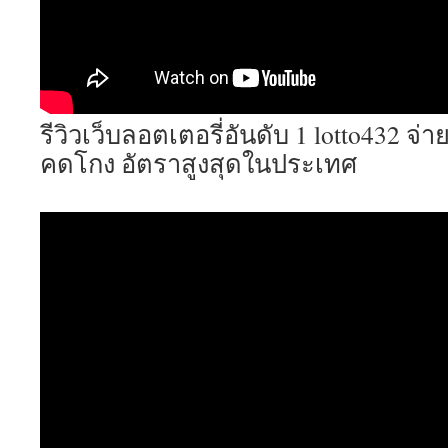
รีวิวเว็บลอตเตอรี่อันดับ 1 lotto432 จ่า
คดโกง อัตราสูงสุดในประเทศ