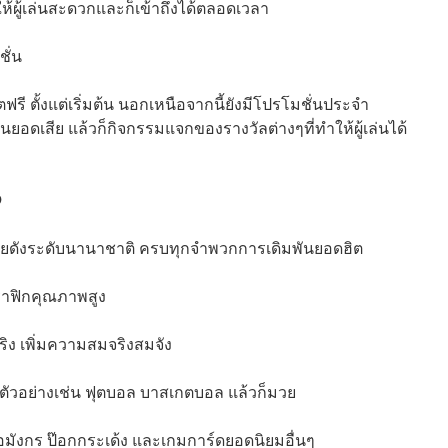
ห้ผู้เล่นสะดวกและก็เข้าถึงได้ตลอดเวลา
ชั่น
ฟรี ตั้งแต่เริ่มต้น นอกเหนือจากนี้ยังมีโปรโมชั่นประจำ
ยอดเสีย แล้วก็กิจกรรมแจกของรางวัลต่างๆที่ทำให้ผู้เล่นได้
9
ายดังระดับนานาชาติ ครบทุกจำพวกการเดิมพันยอดฮิต
ราฟิกคุณภาพสูง
ิง เพิ่มความสมจริงสมจัง
กตัวอย่างเช่น ฟุตบอล บาสเกตบอล แล้วก็มวย
อมังกร ป๊อกกระเด้ง และเกมการ์ดยอดนิยมอื่นๆ