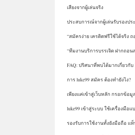
เสียงจากผู้เล่นจริง
ประสบการณ์จากผู้เล่นรับรองประ
“สมัครง่าย เครดิตฟรีใช้ได้จริง ถ
“ทีมงานบริการบรรเจิด ฝากถอนส
FAQ: ปริศนาที่พบได้มากเกี่ยวกับ 
การ luke99 สมัคร ต้องทำยังไง?
เพียงแค่เข้าสู่เว็บหลัก กรอกข้อม
luke99 เข้าสู่ระบบ ใช้เครื่องมือแ
รองรับการใช้งานทั้งยังมือถือ แท