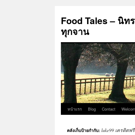
Food Tales – นิท
ทุกจาน
หน้าแรก
Blog
Contact
Welcome
ข้าม
ไป
luke99 เครดิตฟรี
คลังเก็บป้ายกำกับ:
ยัง