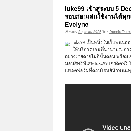
luke99 เข้าสู่ระบบ 5 D
เนื้อหา
รอบก่อนเล่นใช้งานได้ทุ
Evelyne
เขียนบน
8 ตุลาคม 2025
โดย
Dennis Thom
luke99 เป็นหนึ่งในเว็บพนันอ
ให้บริการ เกมที่นานาประการ
อย่างง่ายดายไม่กี่ขั้นตอน พร้อม
มอบสิทธิพิเศษ luke99 เครดิตฟรี ใ
แพลตฟอร์มที่ตอบโจทย์นักพนันท