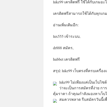
luke99 เครดิตฟรี ใช้ได้กับเกมอะ
เครดิตฟรีสามารถใช้ได้กับทุกเกม
อ่านเพิ่มเติมอีก:
lux555 เข้าระบบ,
dr888 สมัคร,
hubbet เครดิตฟรี
สรุป: luke99 เว็บตรงที่ครบเครื่องแ
luke99 ไม่เพียงแค่เป็นเว็บไซ
ว่าจะเป็นการสมัครที่ง่าย การ
คุ้มราคา ถ้าคุณกำลังมองหาเว็บไซ
สมควรพลาด รีบสมัครวันนี้เพื่