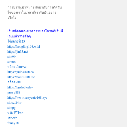
การบรรลุเป้าหมายมักมากับการตัดสิน
ใจของเราในเวลาที่เรารับมันอย่าง
จริงใจ
เว็บสล็อตและบาคาร่าของโครตดีเว็บนี้
เล่นแล้วรวยจัดๆ
โจ๊กเกอร์123
https://hengjing168.wiki
https://jin55.net
slot99
slot66
สล็อตเว็บตรง
https://judhai168.co
https://bonus888.life
สล็อต888
https://pgslot.today
pussy888
https://www.sexyauto168.xyz
slotxo24hr
slotpg
หนังโป๊ไทย
1xbetth
funny18