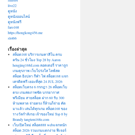
fullslot
live22
ดูหนัง
ดูหนังออนไลน์
ดูหนังฟรี
faro168
https://hongkong456.me
slot66
เรื่องล่าสุด
สล็อต168 บริการเกมคาสิโน ครบ
ครัน 24 ชั่วโมง Top 28 by Aaron
hengjing168d.com ลอตเตอรี่ ราคาถูก
เกมคุรภาพ เว็บโปร่งใส ไลฟ์สด
สล็อต ยิงปลา กีฬา ไพ่ สล็อต168 แจก
เครดิตฟรี เยอะที่สุด 24 JUL 2026
สล็อตเว็บตรง 6 กรกฎา 26 สล็อตเว็บ
ตรง เกมสดภาพชัด บรรยากาศ
พรีเมียม สายสล็อต ฝาก 60 รับ 300
ห้ามพลาด จ่ายตรง กี่ล้านก็จ่าย คัด
มาแล้ว เล่นได้ทุกเกม สล็อต168 ของ
รางวัลกำลังรอ เจ้าของใหม่ Top 8 by
Brandy tangtem168e.com
เว็บเปิดใหม่ สล็อต888 webแจกหนัก
สล็อต 2026 รวมเกมแตกง่าย ฟีเจอร์