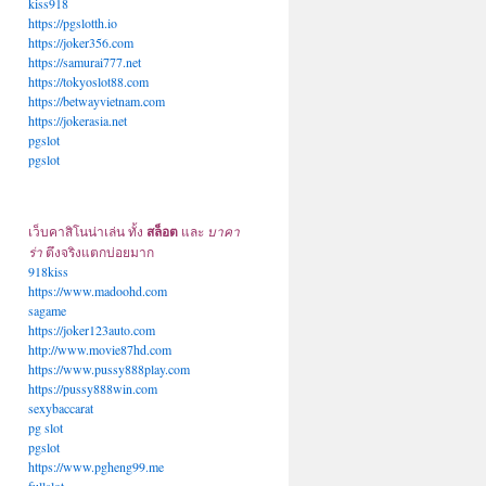
kiss918
https://pgslotth.io
https://joker356.com
https://samurai777.net
https://tokyoslot88.com
https://betwayvietnam.com
https://jokerasia.net
pgslot
pgslot
เว็บคาสิโนน่าเล่น ทั้ง
สล็อต
และ
บาคา
ร่า
ตึงจริงแตกบ่อยมาก
918kiss
https://www.madoohd.com
sagame
https://joker123auto.com
http://www.movie87hd.com
https://www.pussy888play.com
https://pussy888win.com
sexybaccarat
pg slot
pgslot
https://www.pgheng99.me