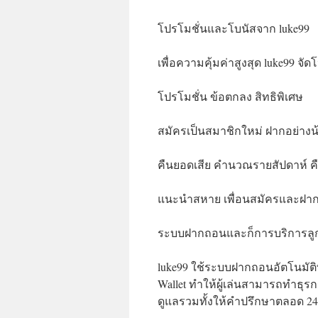
โปรโมชั่นและโบนัสจาก luke99
เพื่อความคุ้มค่าสูงสุด luke99 
โปรโมชั่น ข้อตกลง สิทธิพิเศษ
สมัครเป็นสมาชิกใหม่ ฝากอย่างน้
คืนยอดเสีย คำนวณรายสัปดาห์ คื
แนะนำสหาย เพื่อนสมัครและฝากเ
ระบบฝากถอนและก็การบริการลูก
luke99 ใช้ระบบฝากถอนอัตโนมัติที
Wallet ทำให้ผู้เล่นสามารถทำธุ
ดูแลรวมทั้งให้คำปรึกษาตลอด 24 