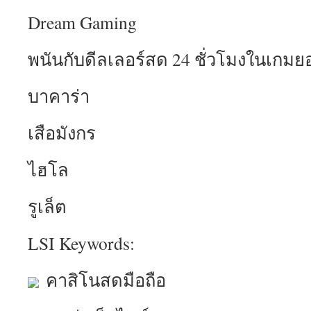
Dream Gaming
พนันกับดีลเลอร์สด 24 ชั่วโมงในเกมย
บาคาร่า
เสือมังกร
ไฮโล
รูเล็ต
LSI Keywords:
คาสิโนสดมือถือ