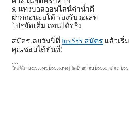
คาสิโนสดครบค่าย
แทงบอลออนไลน์ค่าน้ำดี
ฝากถอนออโต้ รองรับวอเลท
โปรจัดเต็ม ถอนได้จริง
สมัครเลยวันนี้ที่
lux555 สมัคร
แล้วเริ่
คุณชอบได้ทันที!
…
โพสท์ใน
lux555.net
,
lux555.net
|
ติดป้ายกำกับ
lux555 สมัคร
,
lux5