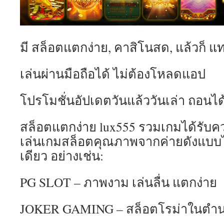
มี สล็อตแตกง่าย, คาสิโนสด, แล้วก็ 
เล่นผ่านมือถือได้ ไม่ต้องโหลดแอป
โปรโมชั่นอัปเดตวันแล้ววันเล่า ถอนได้จ
สล็อตแตกง่าย lux555 รวมเกมได้รับค
เล่นเกมสล็อตคุณภาพจากค่ายดังแบบไ
เดียว อย่างเช่น:
PG SLOT – ภาพงาม เล่นลื่น แตกง่าย
JOKER GAMING – สล็อตโรม่าในตำ