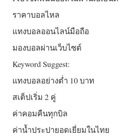
ราคาบอลไหล
แทงบอลออนไลน์มือถือ
มองบอลผ่านเว็บไซต์
Keyword Suggest:
แทงบอลอย่างต่ำ 10 บาท
สเต็ปเริ่ม 2 คู่
ค่าคอมคืนทุกบิล
ค่าน้ำประปายอดเยี่ยมในไทย