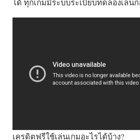
ได้ ทุกเกมมีระบบระเบียบทดลองเล่นก่อ
เครดิตฟรีใช้เล่นเกมอะไรได้บ้าง?