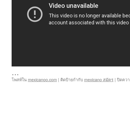
…
โพสท์ใน
mexicanoo.com
|
ติดป้ายกำกับ
mexicano สมัคร
|
ปิดควา