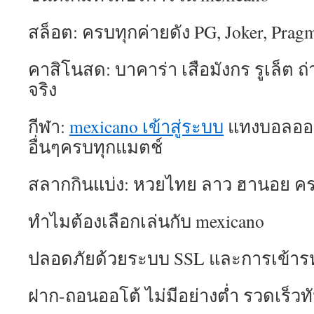
สล็อต: ครบทุกค่ายดัง PG, Joker, Pragm
คาสิโนสด: บาคาร่า เสือมังกร รูเล็ต
จริง
กีฬา:
mexicano เข้าสู่ระบบ
แทงบอลออน
อื่นๆครบทุกแมตช์
สลากกินแบ่ง: หวยไทย ลาว ฮานอย ค
ทำไมต้องเลือกเล่นกับ mexicano
ปลอดภัยด้วยระบบ SSL และการเข้ารห
ฝาก-ถอนออโต้ ไม่มีอย่างต่ำ รวดเร็วท