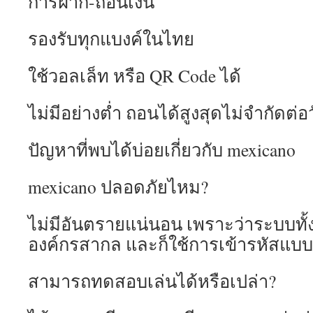
การฝาก-ถอนเงิน
รองรับทุกแบงค์ในไทย
ใช้วอลเล็ท หรือ QR Code ได้
ไม่มีอย่างต่ำ ถอนได้สูงสุดไม่จำกัดต่อ
ปัญหาที่พบได้บ่อยเกี่ยวกับ mexicano
mexicano ปลอดภัยไหม?
ไม่มีอันตรายแน่นอน เพราะว่าระบบทั้ง
องค์กรสากล และก็ใช้การเข้ารหัสแบ
สามารถทดสอบเล่นได้หรือเปล่า?