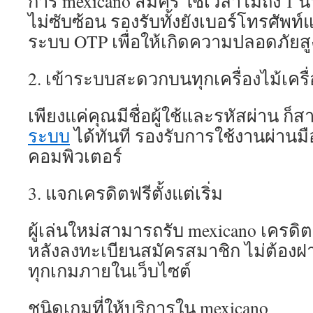
การ mexicano สมัคร ใช้เวลาไม่ถึง 1 น
ไม่ซับซ้อน รองรับทั้งยังเบอร์โทรศัพท์
ระบบ OTP เพื่อให้เกิดความปลอดภัยสู
2. เข้าระบบสะดวกบนทุกเครื่องไม้เครื่
เพียงแค่คุณมีชื่อผู้ใช้และรหัสผ่าน ก
ระบบ
ได้ทันที รองรับการใช้งานผ่านมือ
คอมพิวเตอร์
3. แจกเครดิตฟรีตั้งแต่เริ่ม
ผู้เล่นใหม่สามารถรับ mexicano เครดิต
หลังลงทะเบียนสมัครสมาชิก ไม่ต้องฝาก
ทุกเกมภายในเว็บไซต์
ชนิดเกมที่ให้บริการใน mexicano