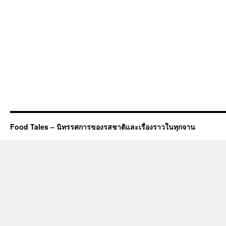
Food Tales – นิทรรศการของรสชาติและเรื่องราวในทุกจาน