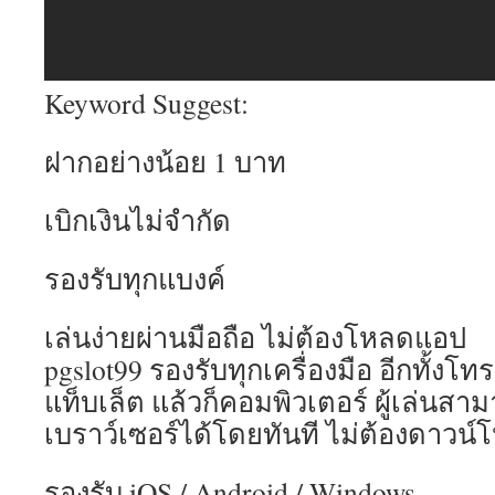
Keyword Suggest:
ฝากอย่างน้อย 1 บาท
เบิกเงินไม่จำกัด
รองรับทุกแบงค์
เล่นง่ายผ่านมือถือ ไม่ต้องโหลดแอป
pgslot99 รองรับทุกเครื่องมือ อีกทั้งโทรศ
แท็บเล็ต แล้วก็คอมพิวเตอร์ ผู้เล่นสาม
เบราว์เซอร์ได้โดยทันที ไม่ต้องดาวน์โ
รองรับ iOS / Android / Windows