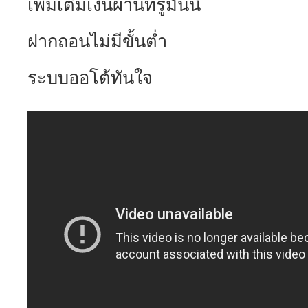
เพิ่มเติมเงินผ่านทรูมันนี่
ฝากถอนไม่มีขั้นต่ำ
ระบบออโต้ทันใจ