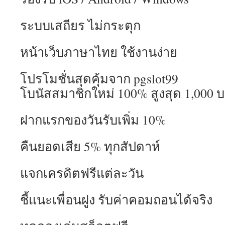
ระบบเสถียร ไม่กระตุก
หน้าเว็บภาษาไทย ใช้งานง่าย
โปรโมชั่นสุดคุ้มจาก pgslot99
โบนัสสมาชิกใหม่ 100% สูงสุด 1,000 
ฝากแรกของวันรับเพิ่ม 10%
คืนยอดเสีย 5% ทุกสัปดาห์
แจกเครดิตฟรีแต่ละวัน
ชี้แนะเพื่อนฝูง รับค่าคอมถอนได้จริง