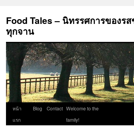
Food Tales – นิทรรศการของรสช
ทุกจาน
ข้าม
หน้า
Blog
Contact
Welcome to the
ไป
แรก
family!
ยัง