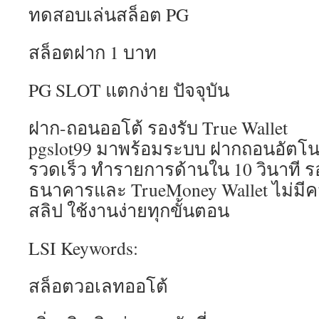
ทดสอบเล่นสล็อต PG
สล็อตฝาก 1 บาท
PG SLOT แตกง่าย ปัจจุบัน
ฝาก-ถอนออโต้ รองรับ True Wallet
pgslot99 มาพร้อมระบบ ฝากถอนอัตโนมั
รวดเร็ว ทำรายการด้านใน 10 วินาที รอง
ธนาคารและ TrueMoney Wallet ไม่มีคว
สลิป ใช้งานง่ายทุกขั้นตอน
LSI Keywords:
สล็อตวอเลทออโต้