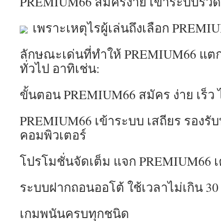
PREMIUM66 สมัครง่าย เข้าระบบรวดเ
เพราะเหตุไรผู้เล่นถึงเลือก PREMI
ลักษณะเด่นที่ทำให้ PREMIUM66 แตก
ทั่วไป อาทิเช่น:
ขั้นตอน PREMIUM66 สมัคร ง่าย เร็ว ไ
PREMIUM66 เข้าระบบ เสถียร รองรับทั
คอมพิวเตอร์
โปรโมชั่นจัดเต็ม แจก PREMIUM66 เค
ระบบฝากถอนออโต้ ใช้เวลาไม่เกิน 30 
เกมพนันครบทุกชนิด