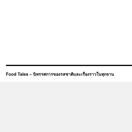
Food Tales – นิทรรศการของรสชาติและเรื่องราวในทุกจาน