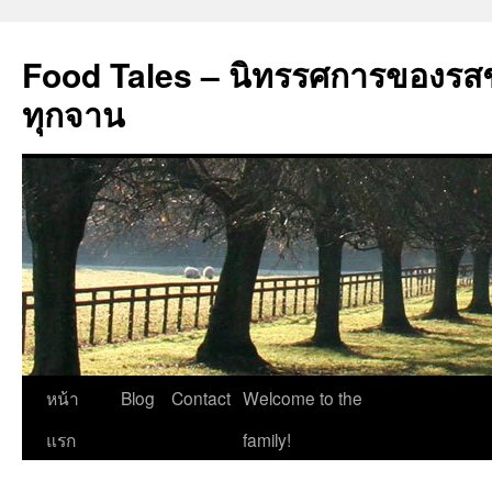
Food Tales – นิทรรศการของรสช
ทุกจาน
ข้าม
หน้า
Blog
Contact
Welcome to the
ไป
แรก
family!
ยัง