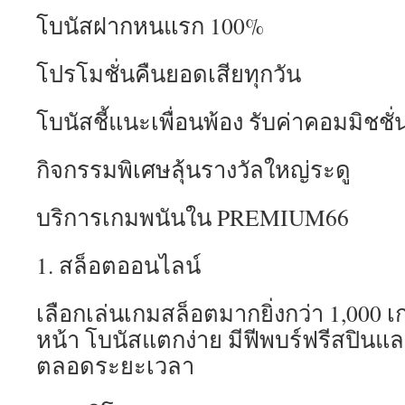
โบนัสฝากหนแรก 100%
โปรโมชั่นคืนยอดเสียทุกวัน
โบนัสชี้แนะเพื่อนพ้อง รับค่าคอมมิชชั่
กิจกรรมพิเศษลุ้นรางวัลใหญ่ระดู
บริการเกมพนันใน PREMIUM66
1. สล็อตออนไลน์
เลือกเล่นเกมสล็อตมากยิ่งกว่า 1,000 
หน้า โบนัสแตกง่าย มีฟีพบร์ฟรีสปินแล
ตลอดระยะเวลา