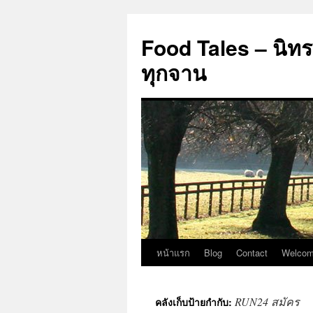
Food Tales – นิท
ทุกจาน
หน้าแรก
Blog
Contact
Welcome
ข้าม
ไป
RUN24 สมัคร
คลังเก็บป้ายกำกับ:
ยัง