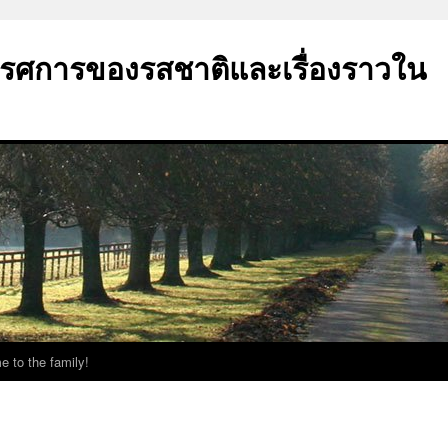
รรศการของรสชาติและเรื่องราวใน
 to the family!