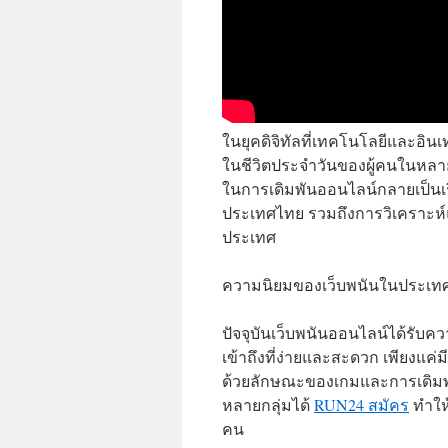
ในยุคดิจิทัลที่เทคโนโลยีและอินเ
ในชีวิตประจำวันของผู้คนในหลา
ในการเดิมพันออนไลน์กลายเป็นเรื
ประเทศไทย รวมถึงการวิเคราะ
ประเทศ
ความนิยมของเว็บพนันในประเท
ปัจจุบันเว็บพนันออนไลน์ได้รับค
เข้าถึงที่ง่ายและสะดวก เพียงแค่มี
ด้วยลักษณะของเกมและการเดิมพ
หลายกลุ่มได้
RUN24 สมัคร
ทำให
คน