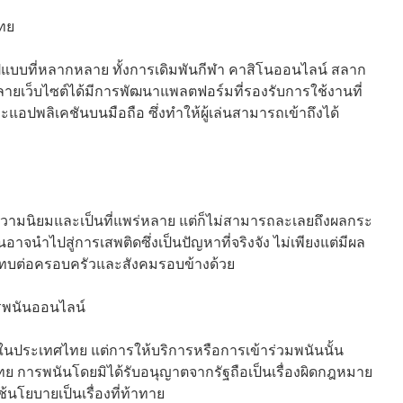
ทย
ปแบบที่หลากหลาย ทั้งการเดิมพันกีฬา คาสิโนออนไลน์ สลาก
หลายเว็บไซต์ได้มีการพัฒนาแพลตฟอร์มที่รองรับการใช้งานที่
อปพลิเคชันบนมือถือ ซึ่งทำให้ผู้เล่นสามารถเข้าถึงได้
ความนิยมและเป็นที่แพร่หลาย แต่ก็ไม่สามารถละเลยถึงผลกระ
จนำไปสู่การเสพติดซึ่งเป็นปัญหาที่จริงจัง ไม่เพียงแต่มีผล
ลกระทบต่อครอบครัวและสังคมรอบข้างด้วย
รพนันออนไลน์
มในประเทศไทย แต่การให้บริการหรือการเข้าร่วมพนันนั้น
 การพนันโดยมิได้รับอนุญาตจากรัฐถือเป็นเรื่องผิดกฎหมาย
นโยบายเป็นเรื่องที่ท้าทาย