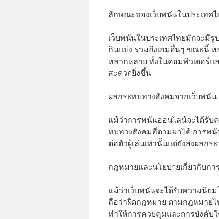
ลักษณะของเว็บพนันในประเทศไ
เว็บพนันในประเทศไทยมักจะมีรู
กินแบ่ง รวมถึงเกมอื่นๆ ขณะนี้ 
หลากหลาย ทั้งในคอมพิวเตอร์และแ
สะดวกยิ่งขึ้น
ผลกระทบทางสังคมจากเว็บพนัน
แม้ว่าการพนันออนไลน์จะได้รับ
ทบทางสังคมที่ตามมาได้ การพนันอา
ต่อตัวผู้เล่นเท่านั้นแต่ยังส่งผ
กฎหมายและนโยบายเกี่ยวกับกา
แม้ว่าเว็บพนันจะได้รับความนิย
ถือว่าผิดกฎหมาย ตามกฎหมายไทย
ทำให้การควบคุมและการบังคับใช้