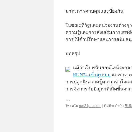
มาตรการควบคุมและป้องกัน
ในขณะที่รัฐและหน่วยงานต่าง
ความรู้และการส่งเสริมการเสพติ
การให้คำปรึกษาและการสนับสนุนใ
บทสรุป
แม้ว่าเว็บพนันออนไลน์จะกล
RUN24 เข้าสู่ระบบ
แต่เราควร
การปลูกฝังความรู้ความเข้าใจและ
การจัดการกับปัญหาที่เกิดขึ้นจ
…
โพสท์ใน
run24pro.com
|
ติดป้ายกำกับ
RUN