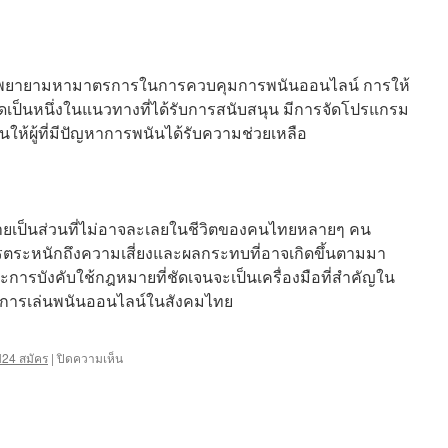
ๆ พยายามหามาตรการในการควบคุมการพนันออนไลน์ การให้
ดเป็นหนึ่งในแนวทางที่ได้รับการสนับสนุน มีการจัดโปรแกรม
ห้ผู้ที่มีปัญหาการพนันได้รับความช่วยเหลือ
ายเป็นส่วนที่ไม่อาจละเลยในชีวิตของคนไทยหลายๆ คน
ตระหนักถึงความเสี่ยงและผลกระทบที่อาจเกิดขึ้นตามมา
การบังคับใช้กฎหมายที่ชัดเจนจะเป็นเครื่องมือที่สำคัญใน
ากการเล่นพนันออนไลน์ในสังคมไทย
บน
24 สมัคร
|
ปิดความเห็น
Super
Straightforward
Simple
Methods
The