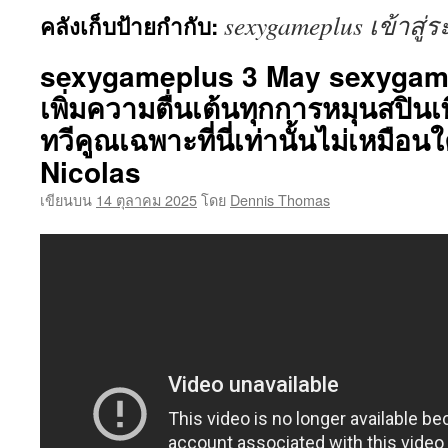
sexygameplus เข้าสู่
คลังเก็บป้ายกำกับ:
เนื้อหา
sexygameplus 3 May sexygame
เพิ่มความตื่นเต้นทุกการหมุนสปินเ
ทวีคูณเฉพาะที่นี่เท่านั้นไม่เหมือ
Nicolas
เขียนบน
14 ตุลาคม 2025
โดย
Dennis Thomas