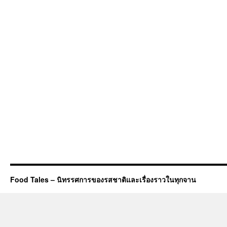
Food Tales – นิทรรศการของรสชาติและเรื่องราวในทุกจาน