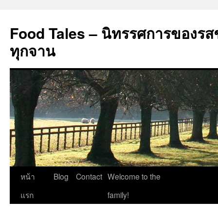
Food Tales – นิทรรศการของรสช
ทุกจาน
ข้าม
หน้า
Blog
Contact
Welcome to the
ไป
แรก
family!
ยัง