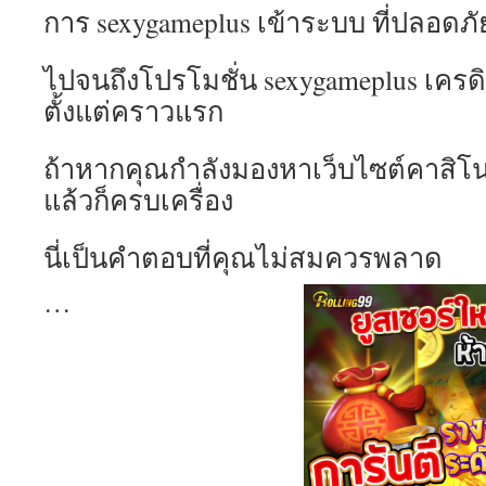
การ sexygameplus เข้าระบบ ที่ปลอดภั
ไปจนถึงโปรโมชั่น sexygameplus เครดิตฟ
ตั้งแต่คราวแรก
ถ้าหากคุณกำลังมองหาเว็บไซต์คาสิโนออ
แล้วก็ครบเครื่อง
นี่เป็นคำตอบที่คุณไม่สมควรพลาด
…