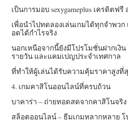
เป็นการมอบ sexygameplus เครดิตฟรี
เพื่อนำไปทดลองเล่นเกมได้ทุกจำพวก 
อดได้กำไรจริง
นอกเหนือจากนี้ยังมีโปรโมชั่นฝากเงิน
รายวัน และแคมเปญประจำเทศกาล
ที่ทำให้ผู้เล่นได้รับความคุ้มราคาสูงที่ส
4. เกมคาสิโนออนไลน์ที่ครบถ้วน
บาคาร่า – ถ่ายทอดสดจากคาสิโนจริง 
สล็อตออนไลน์ – ธีมเกมหลากหลาย โ