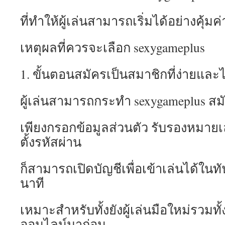
ที่ทำให้ผู้เล่นสามารถเริ่มได้อย่างคุ้มค่า
เหตุผลที่ควรจะเลือก sexygameplus
1. ขั้นตอนสมัครเป็นสมาชิกที่ง่ายและ
ผู้เล่นสามารถกระทำ sexygameplus สมั
เพียงกรอกข้อมูลส่วนตัว รับรองหมายเ
ตั้งรหัสผ่าน
ก็สามารถเปิดบัญชีเพื่อเข้าเล่นได้ในทั
นาที
เหมาะสำหรับทั้งยังผู้เล่นมือใหม่รวมทั
ออนไลน์มาก่อน