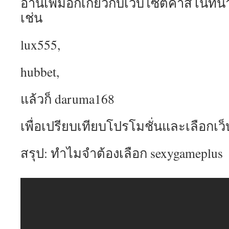
อ่านเพิ่มอีกเกี่ยวกับเว็บไซต์คาสิโนที่
เช่น
lux555,
hubbet,
แล้วก็ daruma168
เพื่อเปรียบเทียบโปรโมชั่นและเลือกเว็บ
สรุป: ทำไมจำต้องเลือก sexygameplus