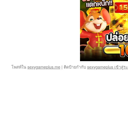
โพสท์ใน
sexygameplus.me
|
ติดป้ายกำกับ
sexygameplus เข้าสู่ร