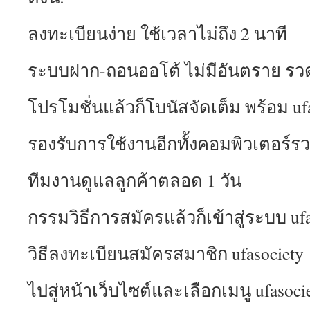
ลงทะเบียนง่าย ใช้เวลาไม่ถึง 2 นาที
ระบบฝาก-ถอนออโต้ ไม่มีอันตราย รวด
โปรโมชั่นแล้วก็โบนัสจัดเต็ม พร้อม uf
รองรับการใช้งานอีกทั้งคอมพิวเตอร์รวม
ทีมงานดูแลลูกค้าตลอด 1 วัน
กรรมวิธีการสมัครแล้วก็เข้าสู่ระบบ ufa
วิธีลงทะเบียนสมัครสมาชิก ufasociety
ไปสู่หน้าเว็บไซต์และเลือกเมนู ufasoci