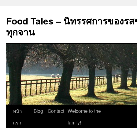
Food Tales – นิทรรศการของรสช
ทุกจาน
ข้าม
หน้า
Blog
Contact
Welcome to the
ไป
แรก
family!
ยัง