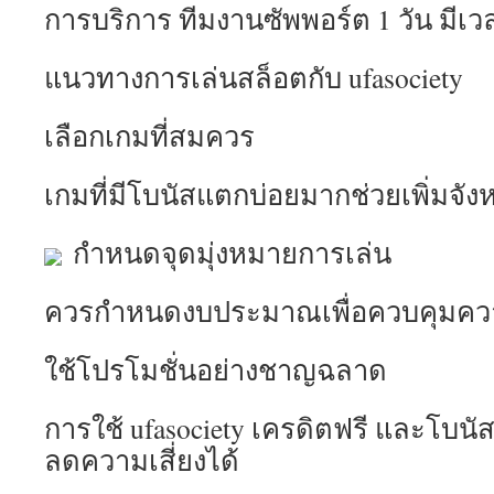
การบริการ ทีมงานซัพพอร์ต 1 วัน มีเว
แนวทางการเล่นสล็อตกับ ufasociety
เลือกเกมที่สมควร
เกมที่มีโบนัสแตกบ่อยมากช่วยเพิ่มจัง
กำหนดจุดมุ่งหมายการเล่น
ควรกำหนดงบประมาณเพื่อควบคุมควา
ใช้โปรโมชั่นอย่างชาญฉลาด
การใช้ ufasociety เครดิตฟรี และโบนั
ลดความเสี่ยงได้