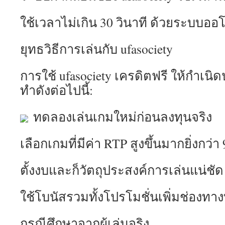
ใช้เวลาไม่เกิน 30 วินาที ด้วยระบบออโ
ยุทธวิธีการเล่นกับ ufasociety
การใช้ ufasociety เครดิตฟรี ให้กำเน
ทำดังต่อไปนี้:
ทดลองเล่นเกมใหม่ก่อนลงทุนจริง
เลือกเกมที่มีค่า RTP สูงขึ้นมากยิ่งกว่
ตั้งงบและก็วัตถุประสงค์การเล่นแน่ชัด
ใช้โบนัสรวมทั้งโปรโมชั่นเพิ่มช่องทาง
กรณีศึกษาจากผู้เล่นจริง