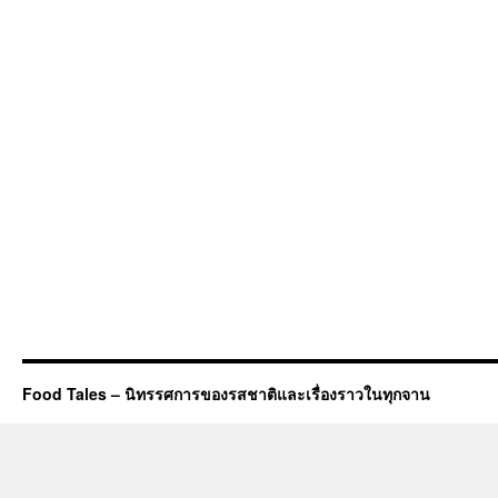
Food Tales – นิทรรศการของรสชาติและเรื่องราวในทุกจาน