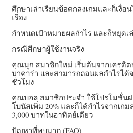
ศึกษาเล่าเรียนข้อตกลงเกมและก็เงื่อนไข
เรื่อง
กำหนดเป้าหมายผลกำไร และก็หยุดเล่นเ
กรณีศึกษาผู้ใช้งานจริง
คุณมุก สมาชิกใหม่ เริ่มต้นจากเครดิต
บาคาร่า และสามารถถอนผลกำไรได้จร
ชั่วโมง
คุณบอล สมาชิกประจำ ใช้โปรโมชั่นฝ
โบนัสเพิ่ม 20% และก็ได้กำไรจากเกม
3,000 บาทในอาทิตย์เดียว
ปัญหาที่พบมาก (FAQ)