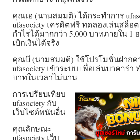
คุณเอ (นามสมมติ) ได้กระทำการ ufaso
ufasociety เครดิตฟรี ทดลองเล่นสล็อ
กำไรได้มากกว่า 5,000 บาทภายใน 1 อ
เบิกเงินได้จริง
คุณบี (นามสมมติ) ใช้โปรโมชั่นฝากค
ufasociety เข้าระบบ เพื่อเล่นบาคาร่า ท
บาทในเวลาไม่นาน
การเปรียบเทียบ
ufasociety กับ
เว็บไซต์พนันอื่น
คุณลักษณะ
ufasociety เว็บ