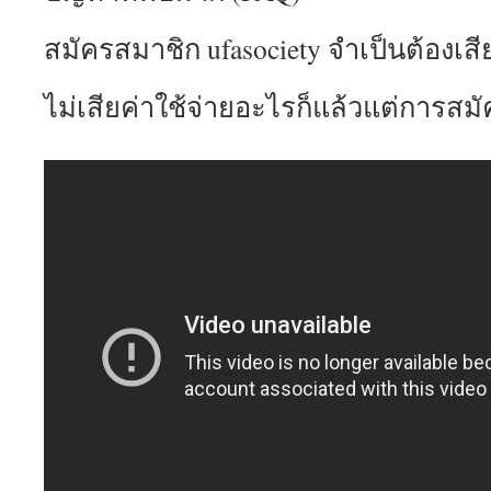
สมัครสมาชิก ufasociety จำเป็นต้องเสี
ไม่เสียค่าใช้จ่ายอะไรก็แล้วแต่การสม