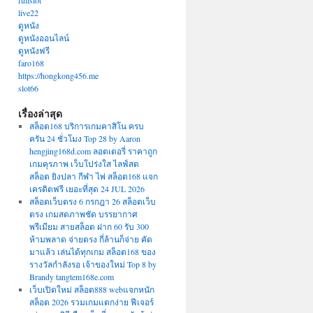
fullslot
live22
ดูหนัง
ดูหนังออนไลน์
ดูหนังฟรี
faro168
https://hongkong456.me
slot66
เรื่องล่าสุด
สล็อต168 บริการเกมคาสิโน ครบ
ครัน 24 ชั่วโมง Top 28 by Aaron
hengjing168d.com ลอตเตอรี่ ราคาถูก
เกมคุรภาพ เว็บโปร่งใส ไลฟ์สด
สล็อต ยิงปลา กีฬา ไพ่ สล็อต168 แจก
เครดิตฟรี เยอะที่สุด 24 JUL 2026
สล็อตเว็บตรง 6 กรกฎา 26 สล็อตเว็บ
ตรง เกมสดภาพชัด บรรยากาศ
พรีเมียม สายสล็อต ฝาก 60 รับ 300
ห้ามพลาด จ่ายตรง กี่ล้านก็จ่าย คัด
มาแล้ว เล่นได้ทุกเกม สล็อต168 ของ
รางวัลกำลังรอ เจ้าของใหม่ Top 8 by
Brandy tangtem168e.com
เว็บเปิดใหม่ สล็อต888 webแจกหนัก
สล็อต 2026 รวมเกมแตกง่าย ฟีเจอร์