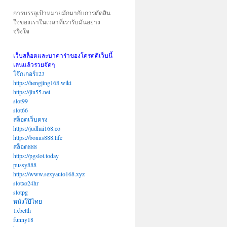
การบรรลุเป้าหมายมักมากับการตัดสิน
ใจของเราในเวลาที่เรารับมันอย่าง
จริงใจ
เว็บสล็อตและบาคาร่าของโครตดีเว็บนี้
เล่นแล้วรวยจัดๆ
โจ๊กเกอร์123
https://hengjing168.wiki
https://jin55.net
slot99
slot66
สล็อตเว็บตรง
https://judhai168.co
https://bonus888.life
สล็อต888
https://pgslot.today
pussy888
https://www.sexyauto168.xyz
slotxo24hr
slotpg
หนังโป๊ไทย
1xbetth
funny18