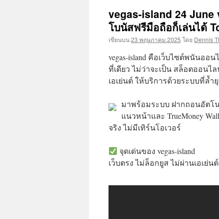
vegas-island 24 June v
เนื้อหา
โบนัสฟรีมือถือก็เล่นได้
เขียนบน
23 พฤษภาคม 2025
โดย
Dennis 
vegas-island คือเว็บไซต์พนันออ
ที่เดียว ไม่ว่าจะเป็น สล็อตออนไ
เอเย่นต์ ให้บริการด้วยระบบที่ล้
มาพร้อมระบบ ฝากถอนอัตโนมัติ
แนวหน้าและ TrueMoney Wallet
จริง ไม่มีเทิร์นโอเวอร์
จุดเด่นของ vegas-island
เว็บตรง ไม่ล็อกยูส ไม่ผ่านเอเย่นต์