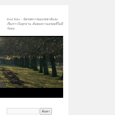
Food Tales – นิทรรศการของรสชาติและ
เรื่องราวในทุกจาน. ค้นพบความอร่อยที่ไม่มี
วันจบ.