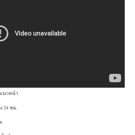
นแนวหน้า
ง 24 ชม.
ด