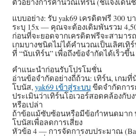
ตัวอย่างการคำนวณเทิร์น (ชี้แจงเด่นช
แบบอย่าง: รับ yak69 เครดิตฟรี 300 บ
ระบุ 15x — คุณจะต้องเดิมพันรวม 4,5
ก่อนที่จะยอดจากเครดิตฟรีจะสามารถ
เกมบางชนิดไม่ได้คำนวณเป็นเลิศเทิร
ที่ “นับเทิร์น” เพื่อถึงข้อจำกัดได้เร็วขึ้น
คำแนะนำก่อนรับโปรโมชั่น
อ่านข้อจำกัดอย่างถี่ถ้วน: เทิร์น, เกมที่
โบนัส,
yak69 เข้าสู่ระบบ
ขีดจำกัดกา
ประเมินว่าเทิร์นโอเวอร์สอดคล้องก
หรือเปล่า
ถ้าข้อแม้ซับซ้อนหรือมีข้อกำหนดมาก 
โบนัสเพื่อลดการเสี่ยง
หัวข้อ 4 — การจัดการงบประมาณ (Bank