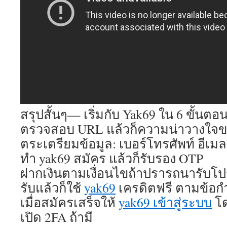
สรุปสั้นๆ— เริ่มกับ Yak69 ใน 6 ขั้นตอ
ตรวจสอบ URL แล้วก็ความน่าวางใจขอ
ตระเตรียมข้อมูล: เบอร์โทรศัพท์ อีเ
ทำ yak69 สมัคร แล้วก็รับรอง OTP
ฝากเงินตามเงื่อนไขถ้าปรารถนารับโป
รับแล้วก็ใช้
yak69
เครดิตฟรี ตามข้อ
เมื่อสมัครเสร็จให้
yak69 เข้าสู่ระบบ
โด
เปิด 2FA ถ้ามี