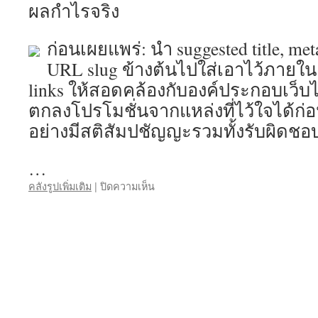
ผลกำไรจริง
ก่อนเผยแพร่: นำ suggested title, met
URL slug ข้างต้นไปใส่เอาไว้ภายใน 
links ให้สอดคล้องกับองค์ประกอบเว็บ
ตกลงโปรโมชั่นจากแหล่งที่ไว้ใจได้ก่
อย่างมีสติสัมปชัญญะรวมทั้งรับผิดชอ
…
บน
คลังรูปเพิ่มเติม
|
ปิดความเห็น
yak69
เครดิต
ฟรี
29
October
yak69
เข้า
สู่
ระบบ