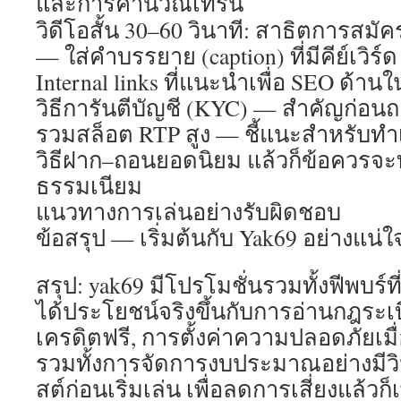
วิดีโอสั้น 30–60 วินาที: สาธิตการสมั
— ใส่คำบรรยาย (caption) ที่มีคีย์เวิร์ด
Internal links ที่แนะนำเพื่อ SEO ด้านใ
วิธีการันตีบัญชี (KYC) — สำคัญก่อน
รวมสล็อต RTP สูง — ชี้แนะสำหรับทำเ
วิธีฝาก–ถอนยอดนิยม แล้วก็ข้อควรจะท
ธรรมเนียม
แนวทางการเล่นอย่างรับผิดชอบ
ข้อสรุป — เริ่มต้นกับ Yak69 อย่างแน่
สรุป: yak69 มีโปรโมชั่นรวมทั้งฟีพบร์ที
ได้ประโยชน์จริงขึ้นกับการอ่านกฎระเบ
เครดิตฟรี, การตั้งค่าความปลอดภัยเมื่
รวมทั้งการจัดการงบประมาณอย่างมีวินัย 
สต์ก่อนเริ่มเล่น เพื่อลดการเสี่ยงแล้ว