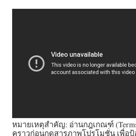
หมายเหตุสำคัญ: อ่านกฎเกณฑ์ (Terms 
คราวก่อนกดสารภาพโปรโมชั่น เพื่อป