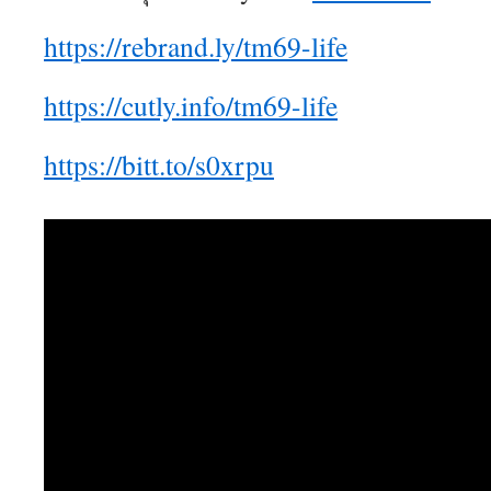
https://rebrand.ly/tm69-life
https://cutly.info/tm69-life
https://bitt.to/s0xrpu