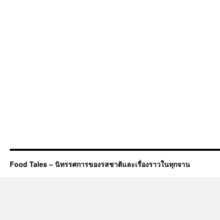
Food Tales – นิทรรศการของรสชาติและเรื่องราวในทุกจาน