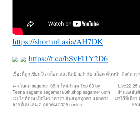
https://shorturl.asia/AH7DK
https://t.co/bSyFI1Y2D6
เรื่องนี้ถูกเขียนใน
สล็อต
และติดป้ายกำกับ
สล็อต
คั่นหน้า
ลิงก์ถาวร
←
เว็บแม่ sagame168th ใหม่ล่าสุด Top 63 by
Live22 25 ต
Teena sagame sagame168th.shop sagame168th
ผ่านเอเย่น
เวปไซต์ตรง เปิดไพ่บาคาร่า ลุ้นสนุกทุกตา แตกต่าง
มาไว้ที่เดียว
จากที่เคยเล่น 2 ตุลาคม 2025 casino
ก่อน