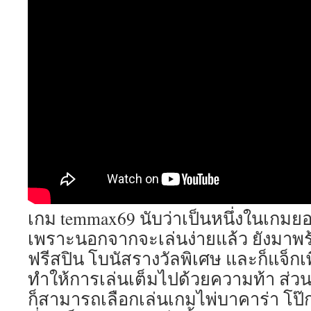
เกม temmax69 นับว่าเป็นหนึ่งในเกมย
เพราะนอกจากจะเล่นง่ายแล้ว ยังมาพร้
ฟรีสปิน โบนัสรางวัลพิเศษ และก็แจ็ก
ทำให้การเล่นเต็มไปด้วยความท้า ส่วน
ก็สามารถเลือกเล่นเกมไพ่บาคาร่า โป๊ก