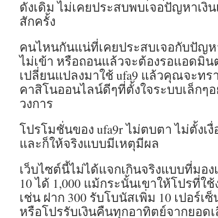
ดังเดิม ไม่เคยประสบพบเจอปัญหาเงิน
สักครั้ง
คนไหนกันแน่ที่เคยประสบเจอกับปัญห
ไม่เข้า หรือถอนแล้วจะต้องรอแอดมิ
เปลี่ยนแปลงมาใช้ ufa9 แล้วคุณจะท
คาสิโนออนไลน์ดีๆที่ตั้งใจระบบเล็กๆอย่า
วงการ
โปรโมชั่นของ ufa9r ไม่ตบตา ไม่ตั้งเงื
และก็ให้จริงแบบมีเหตุมีผล
เว็บไซต์นี้ไม่ได้แจกเกินจริงแบบที่มอง
10 ได้ 1,000 แม้กระนั้นเขาให้โปรที่ใช
เช่น ฝาก 300 รับโบนัสเพิ่ม 10 เปอร์เซ็น
หรือโปรรับเงินคืนทุกอาทิตย์จากยอดเ