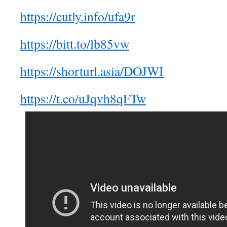
https://cutly.info/ufa9r
https://bitt.to/lb85vw
https://shorturl.asia/DOJWI
https://t.co/uJqvh8qFTw