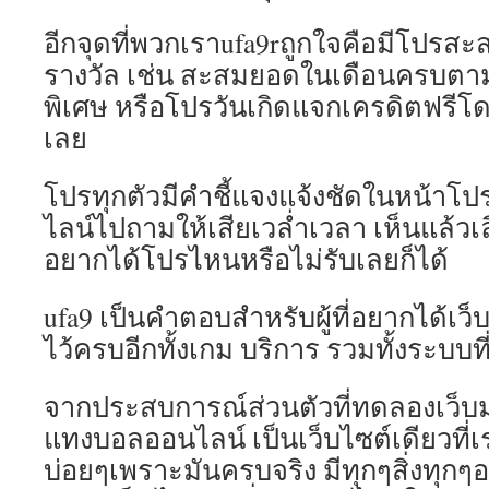
อีกจุดที่พวกเราufa9rถูกใจคือมีโปรส
รางวัล เช่น สะสมยอดในเดือนครบตาม
พิเศษ หรือโปรวันเกิดแจกเครดิตฟรีโด
เลย
โปรทุกตัวมีคำชี้แจงแจ้งชัดในหน้าโปร
ไลน์ไปถามให้เสียเวล่ำเวลา เห็นแล้วเล
อยากได้โปรไหนหรือไม่รับเลยก็ได้
ufa9 เป็นคำตอบสำหรับผู้ที่อยากได้เว็บ
ไว้ครบอีกทั้งเกม บริการ รวมทั้งระบบที
จากประสบการณ์ส่วนตัวที่ทดลองเว็บมาไ
แทงบอลออนไลน์ เป็นเว็บไซต์เดียวที่เ
บ่อยๆเพราะมันครบจริง มีทุกๆสิ่งทุกๆอย