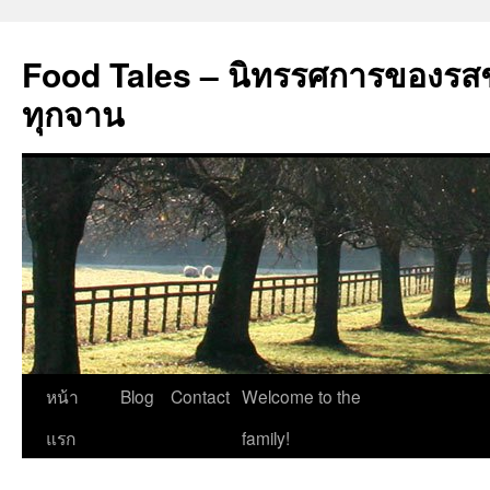
Food Tales – นิทรรศการของรสช
ทุกจาน
ข้าม
หน้า
Blog
Contact
Welcome to the
ไป
แรก
family!
ยัง