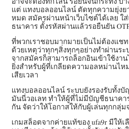
อาจจะต้องทักไลน์ รอยืนจนกระทั่ง บา
แต่ แทงบอลออนไลน์ ตัดทุกความยุ่งย
หมด สมัครผ่านหน้าเว็บไซต์ได้เลย ใส่
ธนาคาร ตั้งรหัสผ่านแล้วรอยืนยัน OTP 
ที่พวกเราชอบมากมายเป็นไม่ต้องแชทก
ด้วยเหตุว่าทุกๆสิ่งทุกๆอย่างทำผ่านระ
จากสมัครก็สามารถล็อกอินเข้าใช้งาน
ยิ่งสำหรับผู้ที่เกลียดความอลหม่านไ
เสียเวลา
แทงบอลออนไลน์ ระบบยังรองรับทั้งบั
มันนี่วอเลท ทำให้ผู้ที่ไม่มีบัญชีธนาค
กัน จัดว่าให้โอกาสให้กับผู้เล่นทุกกลุ่ม
เกมสล็อตจากค่ายแท้ของ ufa9r มีให้เล