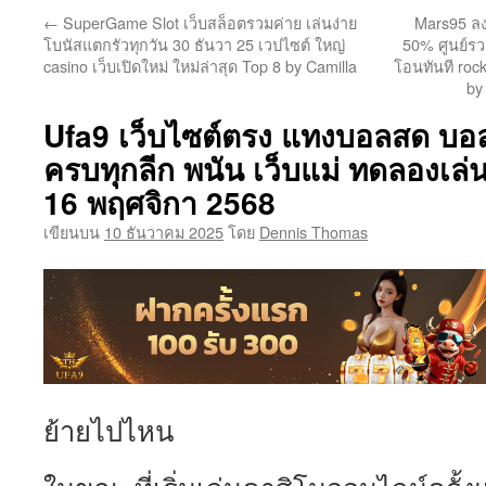
←
SuperGame Slot เว็บสล็อตรวมค่าย เล่นง่าย
Mars95 ลงท
เนื้อหา
โบนัสแตกรัวทุกวัน 30 ธันวา 25 เวปไซต์ ใหญ่
50% ศูนย์ร
casino เว็บเปิดใหม่ ใหม่ล่าสุด Top 8 by Camilla
โอนทันที roc
by
Ufa9 เว็บไซต์ตรง แทงบอลสด บอล
ครบทุกลีก พนัน เว็บแม่ ทดลองเล
16 พฤศจิกา 2568
เขียนบน
10 ธันวาคม 2025
โดย
Dennis Thomas
ย้ายไปไหน