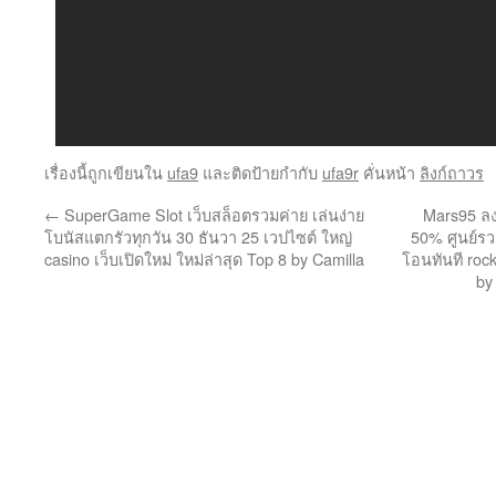
เรื่องนี้ถูกเขียนใน
ufa9
และติดป้ายกำกับ
ufa9r
คั่นหน้า
ลิงก์ถาวร
←
SuperGame Slot เว็บสล็อตรวมค่าย เล่นง่าย
Mars95 ลงท
โบนัสแตกรัวทุกวัน 30 ธันวา 25 เวปไซต์ ใหญ่
50% ศูนย์ร
casino เว็บเปิดใหม่ ใหม่ล่าสุด Top 8 by Camilla
โอนทันที roc
by