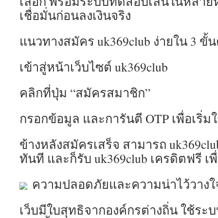
เลือก พร้อมระบบทดสอบเล่นในหลายหม
เชื่อมั่นก่อนลงเงินจริง
แนวทางสมัคร uk369club ง่ายใน 3 ขั้
เข้าสู่หน้าเว็บไซต์ uk369club
คลิกที่ปุ่ม “สมัครสมาชิก”
กรอกข้อมูล และการันตี OTP เพื่อเริ่ม
ข้างหลังสมัครเสร็จ สามารถ uk369clu
ทันที และก็รับ uk369club เครดิตฟรี เพื่
ความปลอดภัยและความน่าไว้วางใจ
เว็บมีใบสุทธิจากองค์กรต่างถิ่น ใช้ระบ