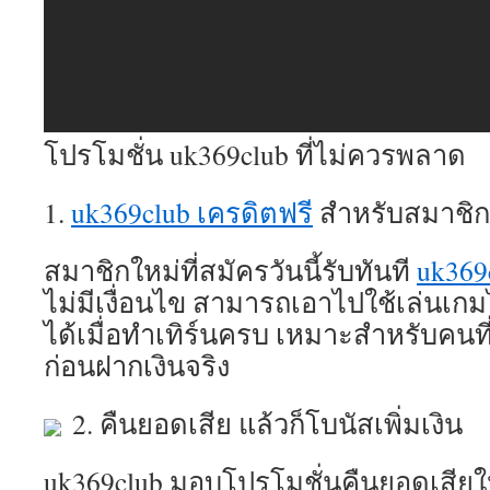
โปรโมชั่น uk369club ที่ไม่ควรพลาด
1.
uk369club เครดิตฟรี
สำหรับสมาชิก
สมาชิกใหม่ที่สมัครวันนี้รับทันที
uk369
ไม่มีเงื่อนไข สามารถเอาไปใช้เล่นเกม
ได้เมื่อทำเทิร์นครบ เหมาะสำหรับคน
ก่อนฝากเงินจริง
2. คืนยอดเสีย แล้วก็โบนัสเพิ่มเงิน
uk369club มอบโปรโมชั่นคืนยอดเสียให