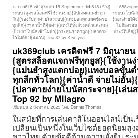
←
rich818 เข้าสู่ระบบ 15 September rich818 เข้าสู่
1688vegas 
เนื้อหา
ระบบ {สูตรสล็อตฟรีใช้งานง่าย}{อัปเดตแม่นยำทุก
ระบบ {โบนัสฝ
วัน}{รองรับทุกค่ายในระบบ}{แทงบอลทุกแมตช์ครบ
{ถอนง่ายได้จร
ทุกลีก}{ราคาน้ำดีคุ้มค่า}{แทงได้ทั้งล่วงหน้าและสด}
ไม่ต้องรอน
{ยิงปลาโบนัสเข้าไม่พัก}{กระสุนราคาถูก}{ปลาตาย
ประวัติเสีย}
ไวไม่ต้องลุ้นนาน} Top 37 by Krystyna
uk369club เครดิตฟรี 7 มิถุนายน
{สูตรสล็อตแจกฟรีทุกยูส}{ใช้งานง
{แม่นยำสูงแตกบ่อย}แทงบอลขั้นต่
ทุกลีกทั่วโลก}{ค่าน้ำดี จ่ายไม่อั้น}
{ปลาตายง่ายโบนัสกระจาย}{เล่นสน
Top 92 by Milagro
เขียนบน
2 สิงหาคม 2025
โดย
Dennis Thomas
ในสมัยที่การเล่นคาสิโนออนไลน์เป็นเรื
เปลี่ยนเป็นหนึ่งในเว็บไซต์ยอดนิยมสูงส
ชาวไทย ด้วยข้อดีด้านความยั่งยืน ระ