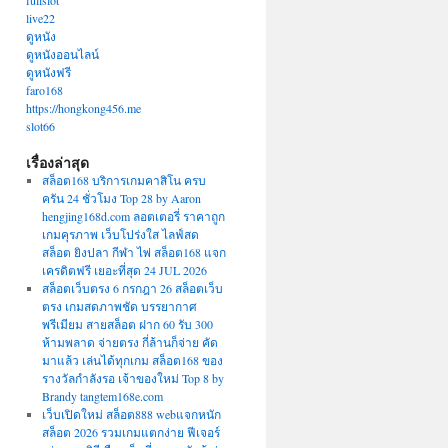
fullslot
live22
ดูหนัง
ดูหนังออนไลน์
ดูหนังฟรี
faro168
https://hongkong456.me
slot66
เรื่องล่าสุด
สล็อต168 บริการเกมคาสิโน ครบ
ครัน 24 ชั่วโมง Top 28 by Aaron
hengjing168d.com ลอตเตอรี่ ราคาถูก
เกมคุรภาพ เว็บโปร่งใส ไลฟ์สด
สล็อต ยิงปลา กีฬา ไพ่ สล็อต168 แจก
เครดิตฟรี เยอะที่สุด 24 JUL 2026
สล็อตเว็บตรง 6 กรกฎา 26 สล็อตเว็บ
ตรง เกมสดภาพชัด บรรยากาศ
พรีเมียม สายสล็อต ฝาก 60 รับ 300
ห้ามพลาด จ่ายตรง กี่ล้านก็จ่าย คัด
มาแล้ว เล่นได้ทุกเกม สล็อต168 ของ
รางวัลกำลังรอ เจ้าของใหม่ Top 8 by
Brandy tangtem168e.com
เว็บเปิดใหม่ สล็อต888 webแจกหนัก
สล็อต 2026 รวมเกมแตกง่าย ฟีเจอร์