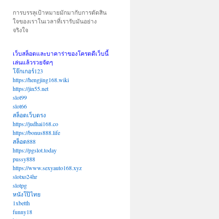
การบรรลุเป้าหมายมักมากับการตัดสิน
ใจของเราในเวลาที่เรารับมันอย่าง
จริงใจ
เว็บสล็อตและบาคาร่าของโครตดีเว็บนี้
เล่นแล้วรวยจัดๆ
โจ๊กเกอร์123
https://hengjing168.wiki
https://jin55.net
slot99
slot66
สล็อตเว็บตรง
https://judhai168.co
https://bonus888.life
สล็อต888
https://pgslot.today
pussy888
https://www.sexyauto168.xyz
slotxo24hr
slotpg
หนังโป๊ไทย
1xbetth
funny18