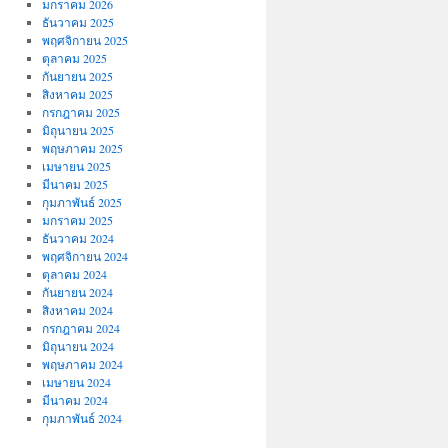
มกราคม 2026
ธันวาคม 2025
พฤศจิกายน 2025
ตุลาคม 2025
กันยายน 2025
สิงหาคม 2025
กรกฎาคม 2025
มิถุนายน 2025
พฤษภาคม 2025
เมษายน 2025
มีนาคม 2025
กุมภาพันธ์ 2025
มกราคม 2025
ธันวาคม 2024
พฤศจิกายน 2024
ตุลาคม 2024
กันยายน 2024
สิงหาคม 2024
กรกฎาคม 2024
มิถุนายน 2024
พฤษภาคม 2024
เมษายน 2024
มีนาคม 2024
กุมภาพันธ์ 2024