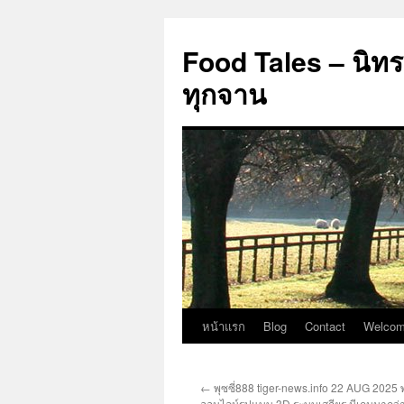
Food Tales – นิท
ทุกจาน
หน้าแรก
Blog
Contact
Welcome
ข้าม
ไป
←
พุซซี่888 tiger-news.info 22 AUG 2025 พ
ยัง
ออนไลน์รูปแบบ 3D ระบบเสถียร มีเกมมากว่