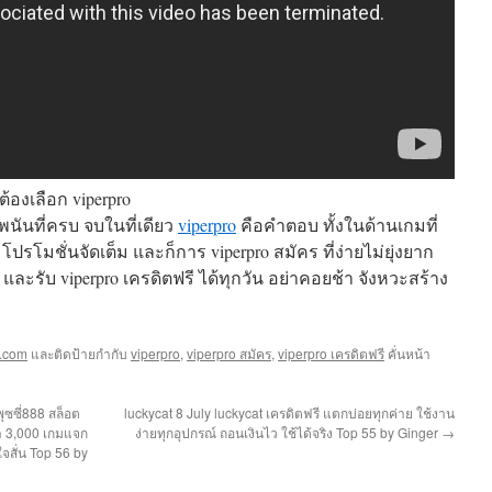
้องเลือก viperpro
ันที่ครบ จบในที่เดียว
viperpro
คือคำตอบ ทั้งในด้านเกมที่
โมชั่นจัดเต็ม และก็การ viperpro สมัคร ที่ง่ายไม่ยุ่งยาก
บ และรับ viperpro เครดิตฟรี ได้ทุกวัน อย่าคอยช้า จังหวะสร้าง
1.com
และติดป้ายกำกับ
viperpro
,
viperpro สมัคร
,
viperpro เครดิตฟรี
คั่นหน้า
ุซซี่888 สล็อต
luckycat 8 July luckycat เครดิตฟรี แตกบ่อยทุกค่าย ใช้งาน
า 3,000 เกมแจก
ง่ายทุกอุปกรณ์ ถอนเงินไว ใช้ได้จริง Top 55 by Ginger
→
จสั่น Top 56 by