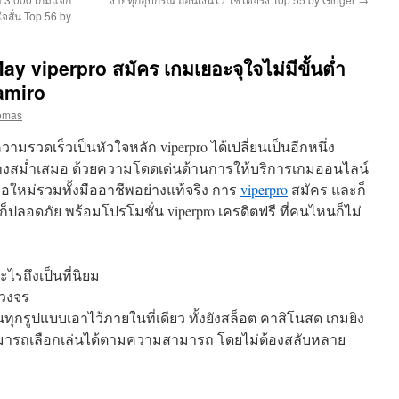
จสั่น Top 56 by
ay viperpro สมัคร เกมเยอะจุใจไม่มีขั้นต่ำ
amiro
omas
ามรวดเร็วเป็นหัวใจหลัก viperpro ได้เปลี่ยนเป็นอีกหนึ่ง
่างสม่ำเสมอ ด้วยความโดดเด่นด้านการให้บริการเกมออนไลน์
มือใหม่รวมทั้งมืออาชีพอย่างแท้จริง การ
viperpro
สมัคร และก็
ก็ปลอดภัย พร้อมโปรโมชั่น viperpro เครดิตฟรี ที่คนไหนก็ไม่
ะไรถึงเป็นที่นิยม
วงจร
นันทุกรูปแบบเอาไว้ภายในที่เดียว ทั้งยังสล็อต คาสิโนสด เกมยิง
สามารถเลือกเล่นได้ตามความสามารถ โดยไม่ต้องสลับหลาย