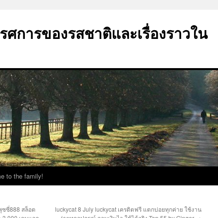
รรศการของรสชาติและเรื่องราวใน
 to the family!
ุซซี่888 สล็อต
luckycat 8 July luckycat เครดิตฟรี แตกบ่อยทุกค่าย ใช้งาน
า 3,000 เกมแจก
ง่ายทุกอุปกรณ์ ถอนเงินไว ใช้ได้จริง Top 55 by Ginger
→