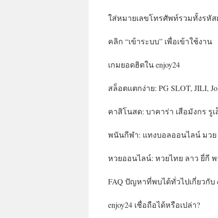
ใส่หมายเลขโทรศัพท์รวมทั้งรหัส
คลิก “เข้าระบบ” เพื่อเข้าใช้งาน
เกมยอดฮิตใน enjoy24
สล็อตแตกง่าย: PG SLOT, JILI, J
คาสิโนสด: บาคาร่า เสือมังกร รู
พนันกีฬา: แทงบอลออนไลน์ มวย 
หวยออนไลน์: หวยไทย ลาว ยี่กี พ
FAQ ปัญหาที่พบได้ทั่วไปเกี่ยวกับ
enjoy24 เชื่อถือได้หรือเปล่า?