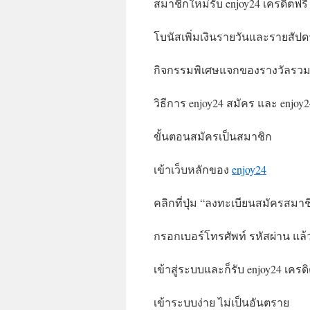
สมาชิกใหม่รับ enjoy24 เครดิตฟรี
โบนัสเพิ่มเงินรายวันและรายสัปด
กิจกรรมพิเศษแจกของรางวัลรวมทั
วิธีการ enjoy24 สมัคร และ enjoy
ขั้นตอนสมัครเป็นสมาชิก
เข้าเว็บหลักของ
enjoy24
คลิกที่ปุ่ม “ลงทะเบียนสมัครสมาช
กรอกเบอร์โทรศัพท์ รหัสผ่าน แล้
เข้าสู่ระบบและก็รับ enjoy24 เครด
เข้าระบบง่าย ไม่เป็นอันตราย