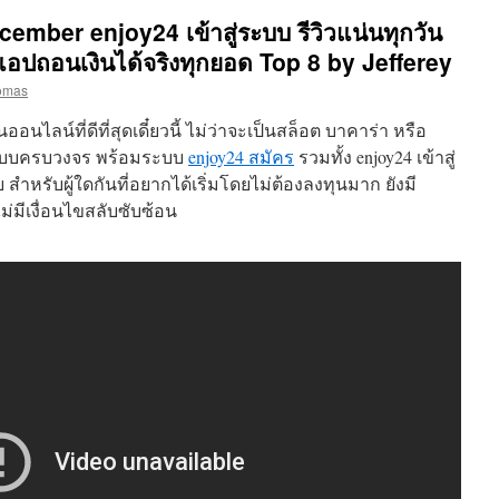
ember enjoy24 เข้าสู่ระบบ รีวิวแน่นทุกวัน
ดแอปถอนเงินได้จริงทุกยอด Top 8 by Jefferey
omas
นไลน์ที่ดีที่สุดเดี๋ยวนี้ ไม่ว่าจะเป็นสล็อต บาคาร่า หรือ
ารแบบครบวงจร พร้อมระบบ
enjoy24 สมัคร
รวมทั้ง enjoy24 เข้าสู่
ย สำหรับผู้ใดกันที่อยากได้เริ่มโดยไม่ต้องลงทุนมาก ยังมี
ม่มีเงื่อนไขสลับซับซ้อน