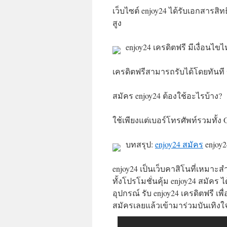
เว็บไซต์ enjoy24 ได้รับเอกสารสิ
สูง
enjoy24 เครดิตฟรี มีเงื่อนไข
เครดิตฟรีสามารถรับได้โดยทันที
สมัคร enjoy24 ต้องใช้อะไรบ้าง?
ใช้เพียงแต่เบอร์โทรศัพท์รวมทั้
บทสรุป:
enjoy24 สมัคร
enjoy2
enjoy24 เป็นเว็บคาสิโนที่เหมาะ
ทั้งโปรโมชั่นคุ้ม enjoy24 สมัคร ได
อุปกรณ์ รับ enjoy24 เครดิตฟรี เพ
สมัครเลยแล้วเข้ามาร่วมบันเทิง