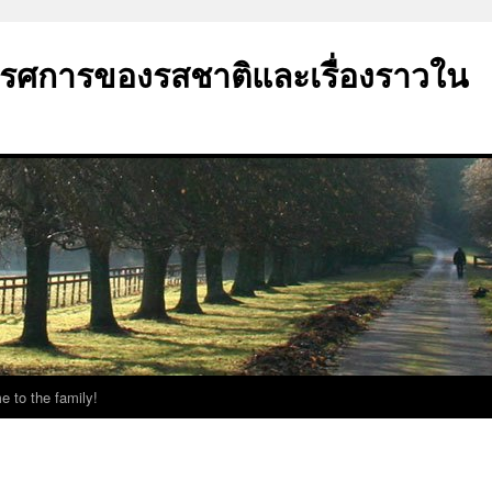
รรศการของรสชาติและเรื่องราวใน
 to the family!