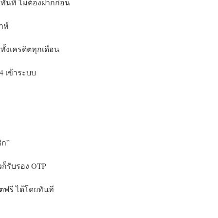
 ทันที ไม่ต้องฝากก่อน
าห์
้งเครดิตทุกเดือน
24 เข้าระบบ
ิก”
วก็รับรอง OTP
ิตฟรี ได้โดยทันที