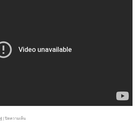
บน
24
|
ปิดความเห็น
Enjoy24
เครดิต
ฟรี