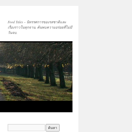
Food Tales – นิทรรศการของรสชาติและ
เรื่องราวในทุกจาน. ค้นพบความอร่อยที่ไม่มี
วันจบ.