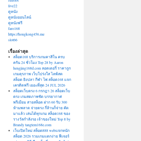
fullslot
live22
ดูหนัง
ดูหนังออนไลน์
ดูหนังฟรี
faro168
https://hongkong456.me
slot66
เรื่องล่าสุด
สล็อต168 บริการเกมคาสิโน ครบ
ครัน 24 ชั่วโมง Top 28 by Aaron
hengjing168d.com ลอตเตอรี่ ราคาถูก
เกมคุรภาพ เว็บโปร่งใส ไลฟ์สด
สล็อต ยิงปลา กีฬา ไพ่ สล็อต168 แจก
เครดิตฟรี เยอะที่สุด 24 JUL 2026
สล็อตเว็บตรง 6 กรกฎา 26 สล็อตเว็บ
ตรง เกมสดภาพชัด บรรยากาศ
พรีเมียม สายสล็อต ฝาก 60 รับ 300
ห้ามพลาด จ่ายตรง กี่ล้านก็จ่าย คัด
มาแล้ว เล่นได้ทุกเกม สล็อต168 ของ
รางวัลกำลังรอ เจ้าของใหม่ Top 8 by
Brandy tangtem168e.com
เว็บเปิดใหม่ สล็อต888 webแจกหนัก
สล็อต 2026 รวมเกมแตกง่าย ฟีเจอร์