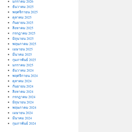
มกราคม 2026
ธันวาคม 2025
พฤศจิกายน 2025
ตุลาคม 2025
กันยายน 2025
สิงหาคม 2025
กรกฎาคม 2025
มิถุนายน 2025
พฤษภาคม 2025
เมษายน 2025
มีนาคม 2025
กุมภาพันธ์ 2025
มกราคม 2025
ธันวาคม 2024
พฤศจิกายน 2024
ตุลาคม 2024
กันยายน 2024
สิงหาคม 2024
กรกฎาคม 2024
มิถุนายน 2024
พฤษภาคม 2024
เมษายน 2024
มีนาคม 2024
กุมภาพันธ์ 2024