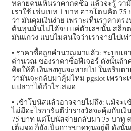
หลายคนเห็นราคากดซื้อ แล้วจะรู้ ว่าม
เราใช้ เช่นเบท 1 บาท อาจโดนคิด 7
ว่า มันคุมเงินง่าย เพราะเห็นราคาตรง
ต้นทุนมันไม่ได้จบ แค่ตัวเลขนั้น สล็อต
มันแกว่ง แบบไม่สนใจว่าเราจ่ายไปเท่
• ราคาซื้อถูกคำนวณมาแล้ว: ระบบเอาเบ
คำนวณ ของราคาซื้อฟีเจอร์ ดังนั้นถ้าค
คิดให้ดี เงินลงทุนจะหายไป ในพริบตาเ
ว่ามันจะกลับมาคุ้มไหม pgslot เพราะเข้
แปลว่าได้กำไรเสมอ
• เข้าโบนัสแล้วอาจจ่ายไม่ถึง: แม้จะเข
ไม่มีอะไรการันตีว่ารางวัลจะคุ้มกับเงิน
75 บาท แต่โบนัสจ่ายกลับมา 35 บาท ต่
เต็มจอ ก็ยังเป็นการขาดทุนอยู่ดี ดังนั้