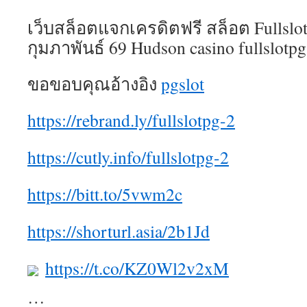
เว็บสล็อตแจกเครดิตฟรี สล็อต Fullslo
กุมภาพันธ์ 69 Hudson casino fullslotp
ขอขอบคุณอ้างอิง
pgslot
https://rebrand.ly/fullslotpg-2
https://cutly.info/fullslotpg-2
https://bitt.to/5vwm2c
https://shorturl.asia/2b1Jd
https://t.co/KZ0Wl2v2xM
…