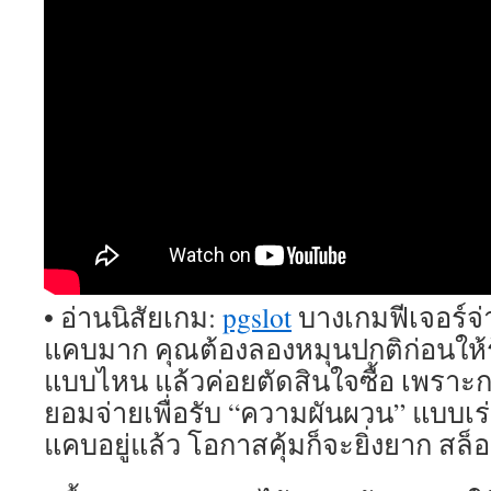
• อ่านนิสัยเกม:
pgslot
บางเกมฟีเจอร์จ่
แคบมาก คุณต้องลองหมุนปกติก่อนให้รู
แบบไหน แล้วค่อยตัดสินใจซื้อ เพราะกา
ยอมจ่ายเพื่อรับ “ความผันผวน” แบบเร่
แคบอยู่แล้ว โอกาสคุ้มก็จะยิ่งยาก สล็