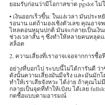
ยอมรับก่อนว่ามีโอกาสขาด pgslot ไม่ใช
• เงินออกเร็วขึ้น: ในแง่เวลา มันประหย
รอนาน แต่ถ้ามองเชิงตัวเลข คุณอาจพบว
ไหลตอนหมุนปกติ มันจะกลายเป็นเงินก
ช่วงเวลาสั้น ๆ ซึ่งทำให้หลายคนหลุดแผ
สล็อต
2. ความเสี่ยงที่เราอาจเจอจากการซื้อฟ
อย่างที่บอกไป ระบบนี้ไม่ได้การันตี ว่า
ดังนั้นความเสี่ยงมันมีจริง และมันมัก
ทำให้เราเสียจังหวะ ได้ง่าย ถ้าคุณไม่
กลายเป็นจุดที่ทำให้เป๋งบ ได้เลย full
กดซื้อแบบตามอารมณ์