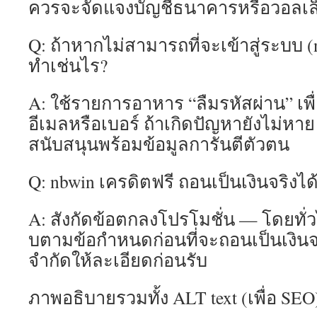
ควรจะจัดแจงบัญชีธนาคารหรือวอลเล็ต
Q: ถ้าหากไม่สามารถที่จะเข้าสู่ระบบ (
ทำเช่นไร?
A: ใช้รายการอาหาร “ลืมรหัสผ่าน” เพื่
อีเมลหรือเบอร์ ถ้าเกิดปัญหายังไม่หาย 
สนับสนุนพร้อมข้อมูลการันตีตัวตน
Q: nbwin เครดิตฟรี ถอนเป็นเงินจริงไ
A: สังกัดข้อตกลงโปรโมชั่น — โดยทั่
บตามข้อกำหนดก่อนที่จะถอนเป็นเงินจร
จำกัดให้ละเอียดก่อนรับ
ภาพอธิบายรวมทั้ง ALT text (เพื่อ SEO