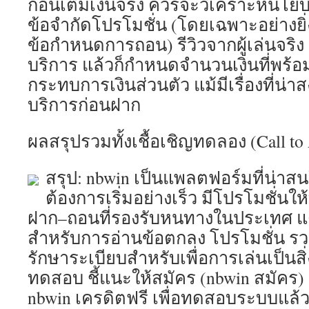
ก่อนเติมเงินจริง ควรจะวิเคราะห์นโย
ข้อจำกัดโปรโมชั่น (โดยเฉพาะอย่างยิ่
ข้อกำหนดการถอน) รีวิวจากผู้เล่นจริ
บริการ แล้วก็กำหนดจำนวนเงินที่พร้อ
กระทบการเงินส่วนตัว แม้มีเรื่องที่น่า
บริการก่อนฝาก
ผลสรุปรวมทั้งเชื้อเชิญทดลอง (Call to 
สรุป: nbwin เป็นแพลตฟอร์มที่น่าสนใ
ต้องการเริ่มอย่างเร็ว มีโปรโมชั่น
ฝาก–ถอนที่รองรับหนทางในประเทศ 
สำหรับการอ่านข้อตกลง โปรโมชั่น รว
รักษาระเบียบสำหรับเพื่อการเล่นเป็น
ทดสอบ ชี้แนะให้สมัคร (nbwin สมัคร)
nbwin เครดิตฟรี เพื่อทดสอบระบบแล้ว