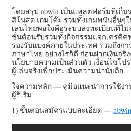
โดยสรุป nbwin เป็นแพลตฟอร์มที่เก็
สิโนสด เกมโต๊ะ รวมทั้งเกมพนันอื่นๆในที่
เล่นไทยพอใจคือระบบลงทะเบียนที่ไม่
ชั่นต้อนรับรวมทั้งกิจกรรมแจกเครดิ
รองรับแบงค์ภายในประเทศ รวมถึงการ
ภาษาไทย อย่างไรก็ดี ก่อนฝากเงินจ
นโยบายความเป็นส่วนตัว เงื่อนไขโปรโม
ผู้เล่นจริงเพื่อประเมินความน่านับถือ
ใจความหลัก — คู่มือแนะนำการใช้งาน
ผู้ริเริ่ม
1) ขั้นตอนสมัครแบบละเอียด —
nbwi