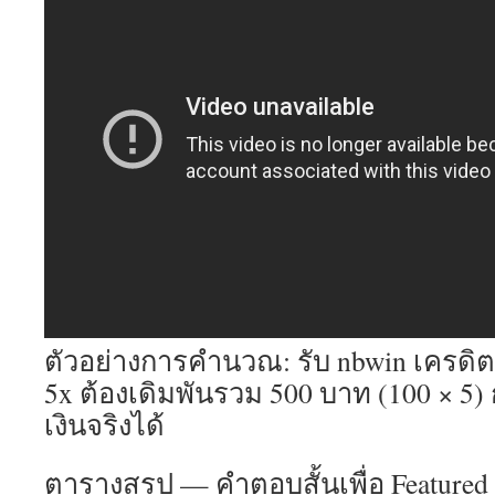
ตัวอย่างการคำนวณ: รับ nbwin เครดิตฟร
5x ต้องเดิมพันรวม 500 บาท (100 × 5)
เงินจริงได้
ตารางสรุป — คำตอบสั้นเพื่อ Featured 