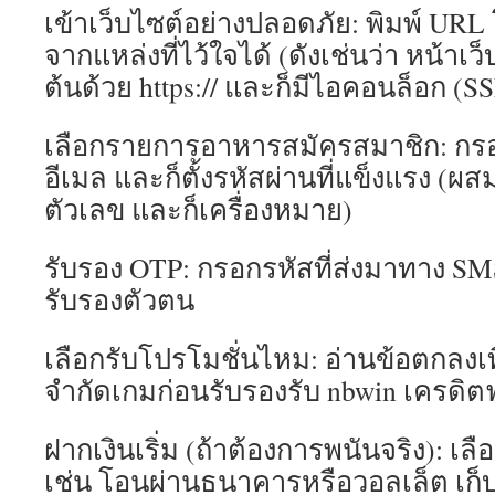
เข้าเว็บไซต์อย่างปลอดภัย: พิมพ์ URL
จากแหล่งที่ไว้ใจได้ (ดังเช่นว่า หน้าเว็
ต้นด้วย https:// และก็มีไอคอนล็อก (S
เลือกรายการอาหารสมัครสมาชิก: กรอกช
อีเมล และก็ตั้งรหัสผ่านที่แข็งแรง (ผส
ตัวเลข และก็เครื่องหมาย)
รับรอง OTP: กรอกรหัสที่ส่งมาทาง SMS
รับรองตัวตน
เลือกรับโปรโมชั่นไหม: อ่านข้อตกลงเ
จำกัดเกมก่อนรับรองรับ nbwin เครดิตฟ
ฝากเงินเริ่ม (ถ้าต้องการพนันจริง): เลือ
เช่น โอนผ่านธนาคารหรือวอลเล็ต เก