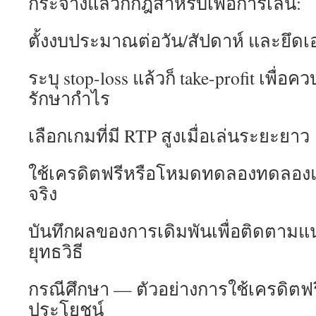
กระจ่างแล้วก็กฎสำหรับเพื่อการเล่น:
ตั้งงบประมาณต่อวัน/สัปดาห์ และยึดเ
ระบุ stop-loss แล้วก็ take-profit เพื
รักษากำไร
เลือกเกมที่มี RTP สูงเมื่อเล่นระยะยาว
ใช้เครดิตฟรีหรือโหมดทดลองทดลองแ
จริง
บันทึกผลของการเดิมพันเพื่อติดตามแน
ยุทธวิธี
กรณีศึกษา — ตัวอย่างการใช้เครดิตฟร
ประโยชน์