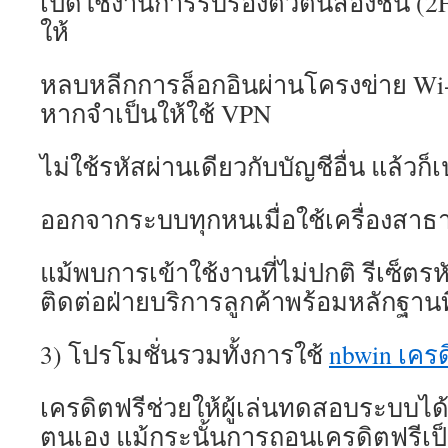
เปิดใช้งานการรับรองตัวตนสองชั้น (2FA
ให้
หลบหลีกการล็อกอินผ่านโครงข่าย Wi
หากจำเป็นให้ใช้ VPN
ไม่ใช้รหัสผ่านเดียวกับบัญชีอื่น แล้วก็
ออกจากระบบทุกหนเมื่อใช้เครื่องสา
แม้พบการเข้าใช้งานที่ไม่ปกติ รีเซ็ตรห
ติดต่อฝ่ายบริการลูกค้าพร้อมหลักฐานที
3) โปรโมชั่นรวมทั้งการใช้
nbwin เครด
เครดิตฟรีช่วยให้ผู้เล่นทดสอบระบบได้โ
ตนเอง แม้กระนั้นการถอนเครดิตฟรีเป็น