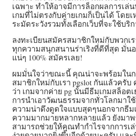
เฉพาะ ทำให้อาจมีการล็อกผลการเล่น
เกมที่ไม่ตรงกับค่ายเกมก็เป็นได้ โดยเ
ระมัดระวังรวมทั้งเลือกเว็บที่จะใช้บริก
ลงทะเบียนสมัครสมาชิกใหม่กับพวกเ
ทุกความสนุกสนานร่าเริงที่ดีที่สุด มั่น
แน่ๆ 100% สมัครเลย!
ผมมั่นใจว่าขณะนี้ คุณน่าจะพร้อมใน
สมาชิกใหม่กับเรา pgslot กันแล้วครับ
ว่า เกมจากค่าย pg นั้นมีธีมเกมสล็
การนำเอาวัฒนธรรมจากทั่วโลกมาใช้เป
ความน่าดึงดูดใจแบบสุดๆนอกจากธีม
ความมากมายหลากหลายแล้ว ยังมาพร้อ
สามารถช่วยให้คุณทำกำไรจากการเล่
ง่ายดายมากยิ่งขึ้นอีกด้วยนะครับ และที