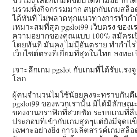
ชั่วโมง เลือกเกมที่ชอบได้ตามอยากได
สล็อต
นรวมทั้งกิจกรรมมาก สนุกกับเกมสล็อตจ
ยิง
ได้ทันที ไม่พลาดทุกแนวทางการทำกำไ
ปลา
pgheng
เหมาะสมที่สุด pgslot99 เว็บตรง ของ
สมัคร
ความอยากของคุณแบบ 100% สมัครเป็
รับ
เครดิต
โดยทันที มั่นคง ไม่มีอันตราย ทำกำไรไ
ฟรี
เว็บไซต์ตรงที่เยี่ยมที่สุดในไทย ลงท
ทันที
14
AUG
เจาะลึกเกม pgslot กับเกมที่ได้รับแรง
2025
โลก
ผู้คนจำนวนไม่ใช้น้อยคงจะทราบกันดี
pgslot99 ของพวกเรานั้น มิได้มีลักษณะ
ของงานกราฟิกที่สวยชัด ระบบเกมที่ลื่
ประกอบที่เข้ากับเกมสุดๆแต่ยังมีจุดแ
เฉพาะอย่างยิ่ง การผลิตสรรค์เกมสล็