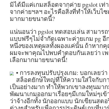
มิได้มีแค่เกมสล็อตจากค่าย pgslot เท่า
จากค่ายฯลฯ อะไรคือสิ่งที่ทำให้เว็บไ
มากมายขนาดนี้?
แน่นอนว่า pgslot ทดสอบเล่น สามาร
แบบฟรีๆไม่จำกัดเฉพาะค่ายเกม pg อีก
หนึ่งของเหตุผลทั้งผองแค่นั้น ถ้าหาก
ผมจะพาคุณไปพบคำตอบกันเลยว่า เพร
เลือกมากมายขนาดนี้!
• การลงทุนปรับปรุงเกม: บอกเลยว่า 
สล็อตยักษ์ใหญ่ที่ให้ความใส่ใจกั
เป็นอย่างมาก ทำให้พวกเขาลงทุนมา
พัฒนาเกมออกมาเรื่อยๆมีเกมใหม่ๆเข
ว่าจ้างอีกทั้ง นักออกแบบ นักเขียนสตอร
ต่างๆสำหรับเพื่อการประดิษฐ์เกมที่น