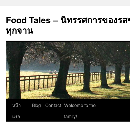
Food Tales – นิทรรศการของรสช
ทุกจาน
ข้าม
หน้า
Blog
Contact
Welcome to the
ไป
แรก
family!
ยัง