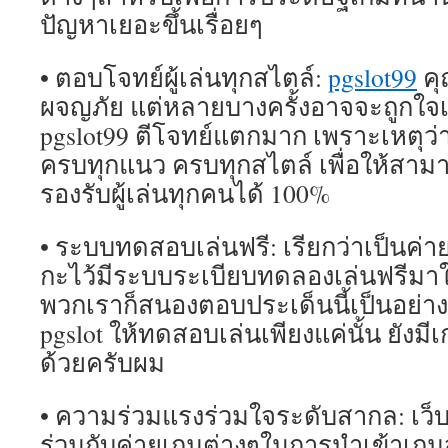
ปัญหาเยอะขึ้นเรื่อยๆ
• ตอบโจทย์ผู้เล่นทุกสไตล์:
pgslot99
คุ
ผจญภัย แต่หลายบางครั้งอาจจะถูกใจเ
pgslot99 ตีโจทย์แตกมาก เพราะเหตุว
ครบทุกแนว ครบทุกสไตล์ เพื่อให้สาม
รองรับผู้เล่นทุกคนได้ 100%
• ระบบทดสอบเล่นฟรี: เรียกว่าเป็นค่าย
กะไว้มีระบบระเบียบทดลองเล่นฟรีมาใ
พวกเราก็สนองตอบประเด็นนี้เป็นอย่างด
pgslot ให้ทดสอบเล่นเพียงแค่นั้น ยังมี
ด้วยครับผม
• ความร่วมแรงร่วมใจระดับสากล: เว็บ
ร่วมกับค่ายเกมต่างๆในการนำเข้าเก