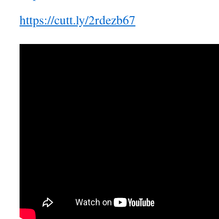
https://cutt.ly/2rdezb67