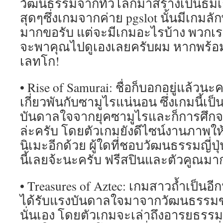
วัฒนธรรมจากทั่วโลกมาสร้างเป็นธีมเ
สุดๆซึ่งเกมจากค่าย pgslot นั้นมีเกมล
มากขอรับ แต่จะมีเกมอะไรบ้าง พวกเรา
จะพาคุณไปดูเองเลยครับผม หากพร้อมแ
เลทโก!
• Rise of Samurai: ชื่อก็บอกอยู่แล้วนะ
เกี่ยวพันกับซามูไรแน่นอน ซึ่งเกมนี้เป็
บันดาลใจจากยุคซามูไรและก็การศึกจา
ล่ะครับ โดยตัวเกมยังดีไซน์งานภาพให
นิเมะอีกด้วย ผู้ใดที่ชอบวัฒนธรรมญี่
นี้เลยจ้ะนะครับ ฟรีสปินและตัวคูณมา
• Treasures of Aztec: เกมสาวถ้ำเป็นอีก
ได้รับแรงบันดาลใจมาจากวัฒนธรรมข
นั่นเอง โดยตัวเกมจะเล่าถึงอารยธรรมร