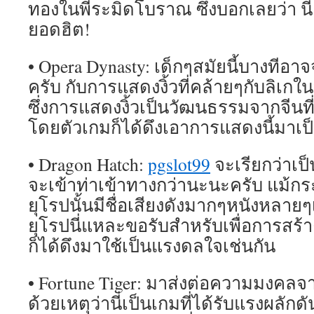
ทองในพีระมิดโบราณ ซึ่งบอกเลยว่า น
ยอดฮิต!
• Opera Dynasty: เด็กๆสมัยนี้บางทีอา
ครับ กับการแสดงงิ้วที่คล้ายๆกับลิเก
ซึ่งการแสดงงิ้วเป็นวัฒนธรรมจากจีนที่
โดยตัวเกมก็ได้ดึงเอาการแสดงนี้มาเป็
• Dragon Hatch:
pgslot99
จะเรียกว่าเป
จะเข้าท่าเข้าทางกว่านะนะครับ แม้ก
ยุโรปนั้นมีชื่อเสียงดังมากๆหนังหลายๆเ
ยุโรปนี่แหละขอรับสำหรับเพื่อการสร้างส
ก็ได้ดึงมาใช้เป็นแรงดลใจเช่นกัน
• Fortune Tiger: มาส่งต่อความมงคลจ
ด้วยเหตุว่านี่เป็นเกมที่ได้รับแรงผลั