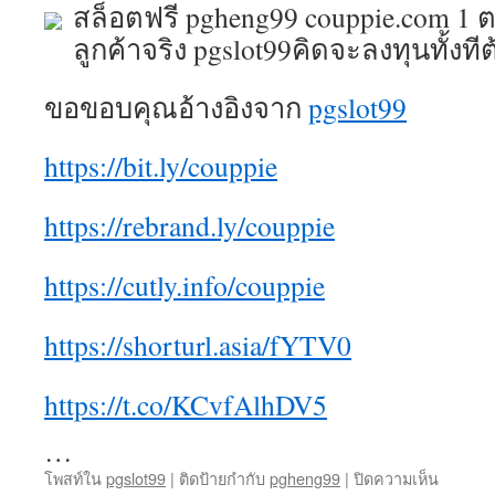
สล็อตฟรี pgheng99 couppie.com 1 ต.
ลูกค้าจริง pgslot99คิดจะลงทุนทั้งทีต้อ
ขอขอบคุณอ้างอิงจาก
pgslot99
https://bit.ly/couppie
https://rebrand.ly/couppie
https://cutly.info/couppie
https://shorturl.asia/fYTV0
https://t.co/KCvfAlhDV5
…
บน
โพสท์ใน
pgslot99
|
ติดป้ายกำกับ
pgheng99
|
ปิดความเห็น