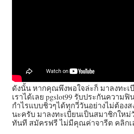
ดังนั้น หากคุณพึงพอใจล่ะก็ มาลงทะเบ
เราได้เลย pgslot99 รับประกันความฟิ
กำไรแบบชิวๆได้ทุกวี่วันอย่างไม่ต้องส
นะครับ มาลงทะเบียนเป็นสมาชิกใหม่วัน
ทันที สมัครฟรี ไม่มีคุณค่าจารีต คลิกเ