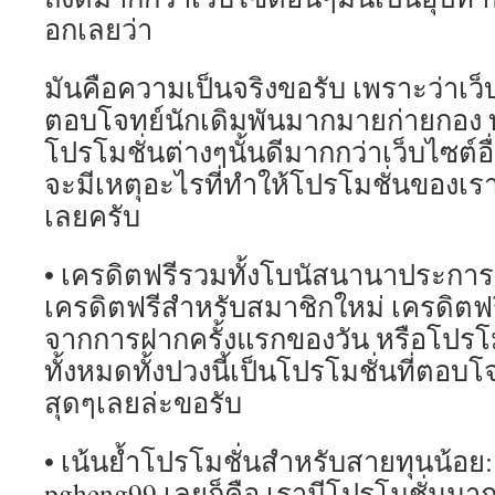
อกเลยว่า
มันคือความเป็นจริงขอรับ เพราะว่าเว็
ตอบโจทย์นักเดิมพันมากมายก่ายกอง
โปรโมชั่นต่างๆนั้นดีมากกว่าเว็บไซต์อื
จะมีเหตุอะไรที่ทำให้โปรโมชั่นของเรา
เลยครับ
• เครดิตฟรีรวมทั้งโบนัสนานาประการ:
เครดิตฟรีสำหรับสมาชิกใหม่ เครดิตฟร
จากการฝากครั้งแรกของวัน หรือโปรโม
ทั้งหมดทั้งปวงนี้เป็นโปรโมชั่นที่ตอบ
สุดๆเลยล่ะขอรับ
• เน้นย้ำโปรโมชั่นสำหรับสายทุนน้อย:
pgheng99 เลยก็คือ เรามีโปรโมชั่นม