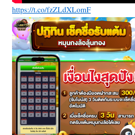
https://t.co/fzZLdXLomF