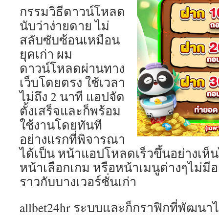
กรรมวิธีดาวน์โหลด
นับว่าง่ายดาย ไม่
สลับซับซ้อนเหมือน
ยุคเก่า ผม
ดาวน์โหลดผ่านทาง
เว็บโดยตรง ใช้เวลา
ไม่ถึง 2 นาที แอปจัด
ตั้งเสร็จและก็พร้อม
ใช้งานโดยทันที
อย่างแรกที่พิจารณา
ได้เป็น หน้าแอปโหลดเร็วขึ้นอย่างเห็นไ
หน้าเลือกเกม หรือหน้าเมนูต่างๆไม่ม
ราวกับบางเวอร์ชั่นเก่า
allbet24hr ระบบและก็กราฟิกที่พัฒนาไ